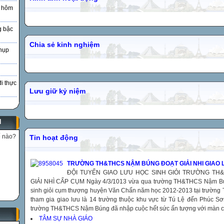
à hôm
g bậc
Chia sẻ kinh nghiệm
hụp
đi thực
Lưu giữ kỷ niệm
N
ế nào?
Tin hoạt động
TRƯỜNG TH&THCS NẬM BÚNG ĐOẠT GIẢI NHI GIAO 
ĐỘI TUYỂN GIAO LƯU HỌC SINH GIỎI TRƯỜNG T
GIẢI NHÌ CẤP CỤM Ngày 4/3/1013 vừa qua trường TH&THCS Nậm Bún
sinh giỏi cụm thượng huyện Văn Chấn năm học 2012-2013 tại trườn
tham gia giao lưu là 14 trường thuộc khu vực từ Tú Lệ đến Phúc Sơn
trường TH&THCS Nậm Búng đã nhập cuộc hết sức ấn tượng với màn ch
TÂM SỰ NHÀ GIÁO