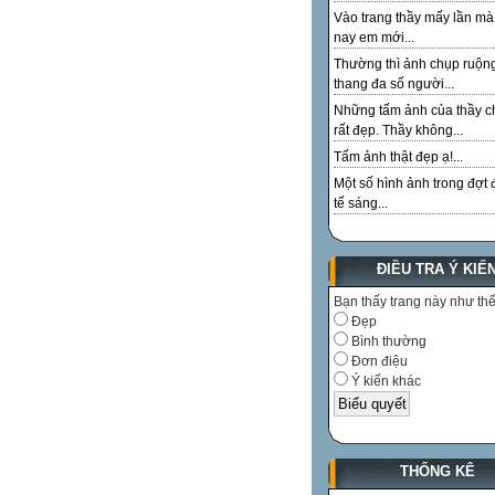
Vào trang thầy mấy lần m
nay em mới...
Thường thì ảnh chụp ruộn
thang đa số người...
Những tấm ảnh của thầy c
rất đẹp. Thầy không...
Tấm ảnh thật đẹp ạ!...
Một số hình ảnh trong đợt 
tế sáng...
ĐIỀU TRA Ý KIẾ
Bạn thấy trang này như th
Đẹp
Bình thường
Đơn điệu
Ý kiến khác
THỐNG KÊ