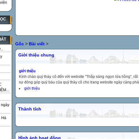
viên
HỌC
HẤT
Gốc
>
Bài viết
>
..
Giới thiệu chung
ày
giới thiệu
Kính chào quý thày cô đến với website "Thắp sáng ngọn lửa hồng", rấ
sự đóng góp quý báu của quý thày cô cho trang website ngày càng phát 
C
giới thiệu
ỀM...
 ngày
Thành tích
á Hà
g
Hình ảnh hoạt động