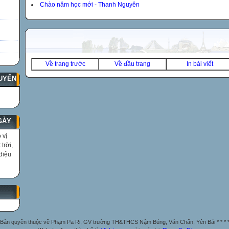
Chào năm học mới - Thanh Nguyên
Về trang trước
Về đầu trang
In bài viết
UYẾN
GÀY
 vị
trời,
diệu
Bản quyền thuộc về Phạm Pa Ri, GV trường TH&THCS Nậm Búng, Văn Chấn, Yên Bái * * * 