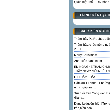
Quên mật khẩu
ĐK thành 
TÀI NGUYÊN DẠY 
CÁC Ý KIẾN MỚI N
Thăm thầy Pa Ri, chúc thầy.
Thăm thầy, chúc mừng ng
20/11....
Merry Christmas! ...
Anh Tuấn sang thăm ...
EM NGA GHÉ THĂM CHÚ
THẦY NGÀY MỚI NHỀU NI
ĐT THĂM THẦY...
Cảm ơn TT chúc TT những
nghỉ ngập tràn...
Xuân về trên Công viên Đ
Giang...
Đúng là duyên thiệt ! Tron
trẻo,hiền hoà....