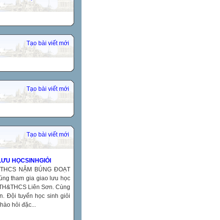
Tạo bài viết mới
Tạo bài viết mới
Tạo bài viết mới
LƯU HỌCSINHGIỎI
H&THCS NẬM BÚNG ĐOẠT
g tham gia giao lưu học
g TH&THCS Liên Sơn. Cùng
. Đội tuyển học sinh giỏi
ào hỏi đặc...