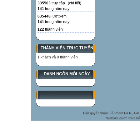
335503
truy cập (
chi tiết
)
141
trong hôm nay
635448
lượt xem
141
trong hôm nay
122
thành viên
THÀNH VIÊN TRỰC TUYẾN
1 khách và 0 thành viên
DANH NGÔN MỖI NGÀY
Bản quyền thuộc về Phạm Pa Ri, GV 
Website được thừa kế