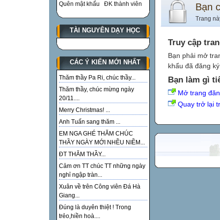
Quên mật khẩu
ĐK thành viên
Bạn 
Trang nà
TÀI NGUYÊN DẠY HỌC
Truy cập tra
Bạn phải mở tra
CÁC Ý KIẾN MỚI NHẤT
khẩu đã đăng ký 
Thăm thầy Pa Ri, chúc thầy...
Bạn làm gì ti
Thăm thầy, chúc mừng ngày
Mở trang đă
20/11....
Quay trở lại 
Merry Christmas! ...
Anh Tuấn sang thăm ...
EM NGA GHÉ THĂM CHÚC
THẦY NGÀY MỚI NHỀU NIỀM...
ĐT THĂM THẦY...
Cảm ơn TT chúc TT những ngày
nghỉ ngập tràn...
Xuân về trên Công viên Đá Hà
Giang...
Đúng là duyên thiệt ! Trong
trẻo,hiền hoà....