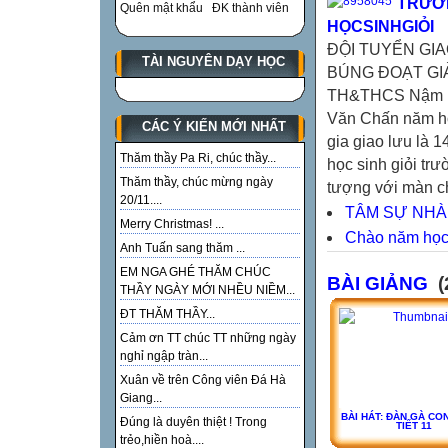
TRƯỜN
Quên mật khẩu
ĐK thành viên
HỌCSINHGIỎI
ĐỘI TUYỂN GI
TÀI NGUYÊN DẠY HỌC
BÚNG ĐOẠT GIẢI
TH&THCS Nậm Bún
Văn Chấn năm h
CÁC Ý KIẾN MỚI NHẤT
gia giao lưu là 
Thăm thầy Pa Ri, chúc thầy...
học sinh giỏi t
Thăm thầy, chúc mừng ngày
tượng với màn ch
20/11....
TÂM SỰ NHÀ
Merry Christmas! ...
Chào năm học
Anh Tuấn sang thăm ...
EM NGA GHÉ THĂM CHÚC
BÀI GIẢNG
(
THẦY NGÀY MỚI NHỀU NIỀM...
ĐT THĂM THẦY...
Cảm ơn TT chúc TT những ngày
nghỉ ngập tràn...
Xuân về trên Công viên Đá Hà
Giang...
BÀI HÁT: ĐÀN GÀ CON
Đúng là duyên thiệt ! Trong
TIẾT 11
trẻo,hiền hoà....