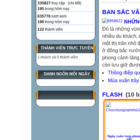
335827
truy cập (
chi tiết
)
195
trong hôm nay
BAN SẮC V
635776
lượt xem
NHỮN
199
trong hôm nay
Đó là những vùng
122
thành viên
nhiều du khách, 
một thị trấn nhỏ
THÀNH VIÊN TRỰC TUYẾN
ở đông bắc nước 
1 khách và 0 thành viên
phong cảnh lãng 
còn lưu giữ được 
Thông điệp qu
DANH NGÔN MỖI NGÀY
Mùa xuân trảy
FLASH
(10 b
Ngày xuân long phư
vầy