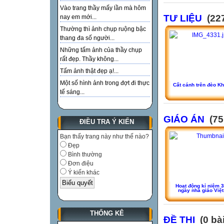
Vào trang thầy mấy lần mà hôm
TƯ LIỆU
(227
nay em mới...
Thường thì ảnh chụp ruộng bậc
thang đa số người...
Những tấm ảnh của thầy chụp
rất đẹp. Thầy không...
Tấm ảnh thật đẹp ạ!...
Một số hình ảnh trong đợt đi thực
Cất cánh trên đèo K
tế sáng...
GIÁO ÁN
(75
ĐIỀU TRA Ý KIẾN
Bạn thấy trang này như thế nào?
Đẹp
Bình thường
Đơn điệu
Ý kiến khác
Hoạt động kỉ niệm 
ngày nhà giáo Việ
THỐNG KÊ
ĐỀ THI
(0 bài