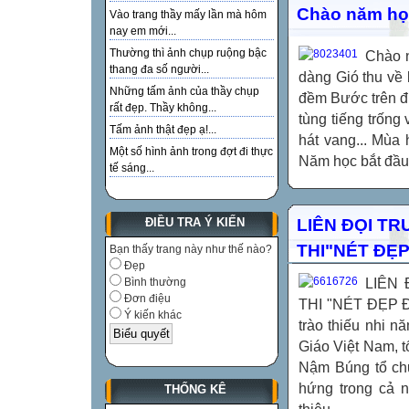
Chào năm họ
Vào trang thầy mấy lần mà hôm
nay em mới...
Thường thì ảnh chụp ruộng bậc
Chào n
thang đa số người...
dàng Gió thu về 
Những tấm ảnh của thầy chụp
đềm Bước trên đ
rất đẹp. Thầy không...
tùng tiếng trốn
Tấm ảnh thật đẹp ạ!...
hát vang... Mùa
Một số hình ảnh trong đợt đi thực
Năm học bắt đầu..
tế sáng...
LIÊN ĐỌI T
ĐIỀU TRA Ý KIẾN
THI"NÉT ĐẸP
Bạn thấy trang này như thế nào?
Đẹp
LIÊN
Bình thường
Đơn điệu
THI "NÉT ĐẸP ĐỘ
Ý kiến khác
trào thiếu nhi 
Giáo Việt Nam, 
Nậm Búng tổ chức
hứng trong cả n
THỐNG KÊ