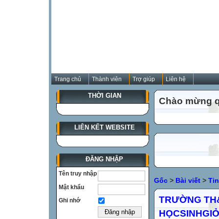
Trang chủ
Thành viên
Trợ giúp
Liên hệ
THỜI GIAN
Chào mừng qu
LIÊN KẾT WEBSITE
ĐĂNG NHẬP
Tên truy nhập
Gốc
>
Bài viết
>
Ti
Mật khẩu
TRƯỜNG TH&
Ghi nhớ
HỌCSINHGIỎ