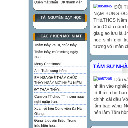
Quên mật khẩu
ĐK thành viên
ĐỘI 
NẬM BÚNG ĐOẠT
TÀI NGUYÊN DẠY HỌC
TH&THCS Nậm Bú
Văn Chấn năm h
gia giao lưu là 
CÁC Ý KIẾN MỚI NHẤT
học sinh giỏi
Thăm thầy Pa Ri, chúc thầy...
tượng với màn ch
Thăm thầy, chúc mừng ngày
20/11....
Merry Christmas! ...
TÂM SỰ NHÀ
Anh Tuấn sang thăm ...
EM NGA GHÉ THĂM CHÚC
Dẫu vẫ
THẦY NGÀY MỚI NHỀU NIỀM...
nhiên vào nghiệp
ĐT THĂM THẦY...
trí thức cho ba
Cảm ơn TT chúc TT những ngày
chính cái đầu V
nghỉ ngập tràn...
lắm bạc vàng N
Xuân về trên Công viên Đá Hà
nên làm Tâm hồn t
Giang...
Đúng là duyên thiệt ! Trong
trẻo,hiền hoà....