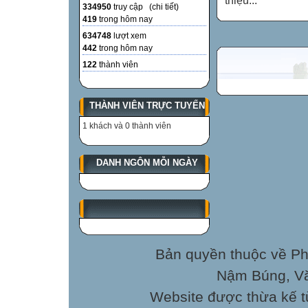
thiệu...
334950
truy cập (
chi tiết
)
419
trong hôm nay
634748
lượt xem
442
trong hôm nay
122
thành viên
THÀNH VIÊN TRỰC TUYẾN
1 khách và 0 thành viên
DANH NGÔN MỖI NGÀY
Bản quyền thuộc về P
Nậm Búng, Văn
Website được thừa kế 