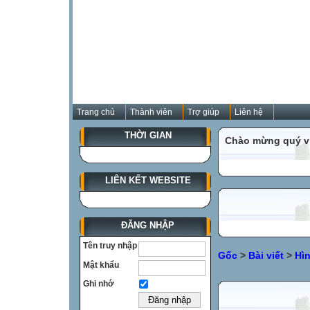
Trang chủ
Thành viên
Trợ giúp
Liên hệ
THỜI GIAN
Chào mừng quý vị
LIÊN KẾT WEBSITE
ĐĂNG NHẬP
Tên truy nhập
Gốc
>
Bài viết
>
Hì
Mật khẩu
Ghi nhớ