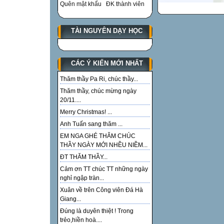
Quên mật khẩu
ĐK thành viên
TÀI NGUYÊN DẠY HỌC
CÁC Ý KIẾN MỚI NHẤT
Thăm thầy Pa Ri, chúc thầy...
Thăm thầy, chúc mừng ngày
20/11....
Merry Christmas! ...
Anh Tuấn sang thăm ...
EM NGA GHÉ THĂM CHÚC
THẦY NGÀY MỚI NHỀU NIỀM...
ĐT THĂM THẦY...
Cảm ơn TT chúc TT những ngày
nghỉ ngập tràn...
Xuân về trên Công viên Đá Hà
Giang...
Đúng là duyên thiệt ! Trong
trẻo,hiền hoà....