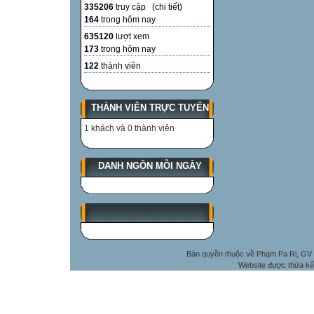
335206
truy cập (
chi tiết
)
164
trong hôm nay
635120
lượt xem
173
trong hôm nay
122
thành viên
THÀNH VIÊN TRỰC TUYẾN
1 khách và 0 thành viên
DANH NGÔN MỖI NGÀY
Bản quyền thuộc về Phạm Pa Ri, GV 
Website được thừa kế