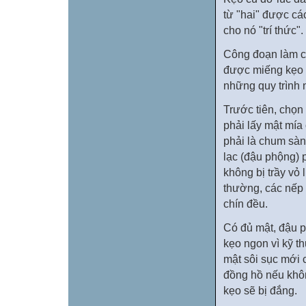
từ "hai" được cá
cho nó "trí thức
Công đoạn làm cu
được miếng kẹo 
những quy trình 
Trước tiên, chọn
phải lấy mật mí
phải là chum sàn
lạc (đậu phộng) p
không bị trầy vỏ
thường, các nếp
chín đều.
Có đủ mật, đậu 
kẹo ngon vì kỹ th
mật sôi sục mới c
đồng hồ nếu khôn
kẹo sẽ bị đắng.