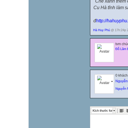
"Chè xanh thêm 
Cu Hà tĩnh làm s
đ
http://hahuyphu.
Hà Huy Phú
@ 17h:24p 2
tvm chú
Đỗ Lâm 
0 khách
Nguyễn
Nguyễn 
Kích thước font