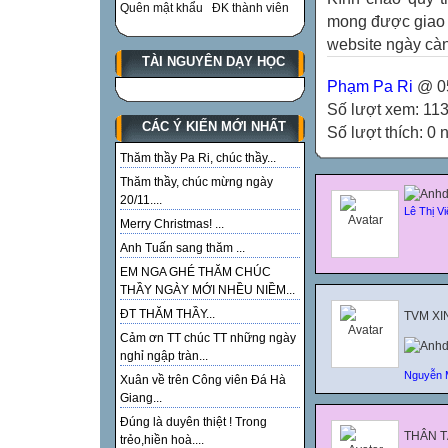
Quên mật khẩu
ĐK thành viên
mong được giao 
website ngày càn
TÀI NGUYÊN DẠY HỌC
Phạm Pa Ri
@ 05
Số lượt xem: 11
CÁC Ý KIẾN MỚI NHẤT
Số lượt thích: 0
Thăm thầy Pa Ri, chúc thầy...
Thăm thầy, chúc mừng ngày
20/11....
Lê Thị Vi
Merry Christmas! ...
Anh Tuấn sang thăm ...
EM NGA GHÉ THĂM CHÚC
THẦY NGÀY MỚI NHỀU NIỀM...
ĐT THĂM THẦY...
TVM XI
Cảm ơn TT chúc TT những ngày
nghỉ ngập tràn...
Nguyễn 
Xuân về trên Công viên Đá Hà
Giang...
Đúng là duyên thiệt ! Trong
THÂN T
trẻo,hiền hoà....