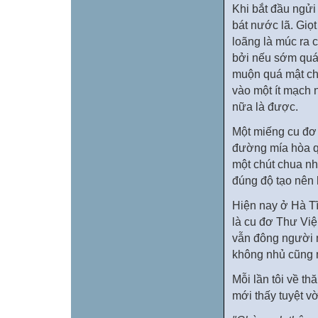
Khi bắt đầu ngửi
bát nước lã. Giọ
loãng là múc ra c
bởi nếu sớm quá 
muộn quá mật chá
vào một ít mạch 
nữa là được.
Một miếng cu đơ 
đường mía hòa q
một chút chua n
đúng độ tạo nên 
Hiện nay ở Hà Tĩ
là cu đơ Thư Vi
vẫn đông người 
không nhủ cũng 
Mỗi lần tôi về t
mới thấy tuyệt v