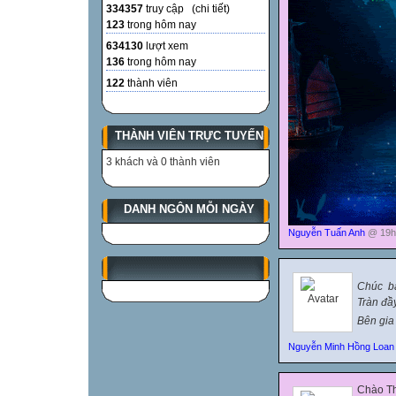
334357
truy cập (
chi tiết
)
123
trong hôm nay
634130
lượt xem
136
trong hôm nay
122
thành viên
THÀNH VIÊN TRỰC TUYẾN
3 khách và 0 thành viên
DANH NGÔN MỖI NGÀY
Nguyễn Tuấn Anh
@ 19h:
Chúc bạ
Tràn đầ
Bên gia
Nguyễn Minh Hồng Loan
Chào Th