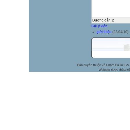
Đường dẫn
:
p
Gửi ý kiến
giới thiệu
(23/04/10)
Bản quyền thuộc về Phạm Pa Ri, GV 
Website được thừa kế