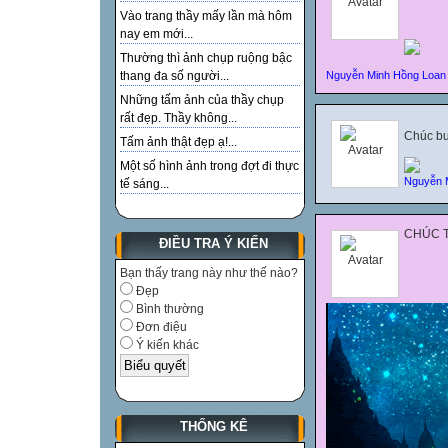
Vào trang thầy mấy lần mà hôm
nay em mới...
Thường thì ảnh chụp ruộng bậc
Nguyễn Minh Hồng Loan
thang đa số người...
Những tấm ảnh của thầy chụp
rất đẹp. Thầy không...
Chúc buổ
Tấm ảnh thật đẹp ạ!...
Một số hình ảnh trong đợt đi thực
Nguyễn 
tế sáng...
CHÚC T
ĐIỀU TRA Ý KIẾN
Bạn thấy trang này như thế nào?
Đẹp
Bình thường
Đơn điệu
Ý kiến khác
THỐNG KÊ