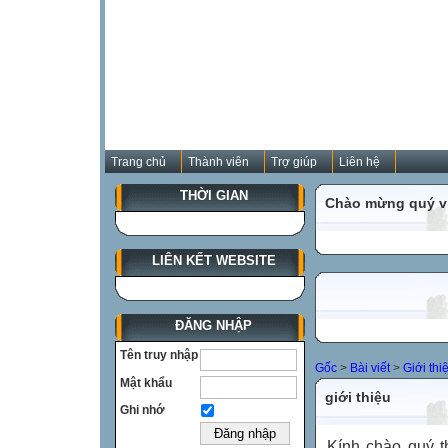
Trang chủ
Thành viên
Trợ giúp
Liên hệ
THỜI GIAN
Chào mừng quý vị
LIÊN KẾT WEBSITE
ĐĂNG NHẬP
Tên truy nhập
Gốc
>
Bài viết
>
Giới thi
Mật khẩu
giới thiệu
Ghi nhớ
Kính chào quý t