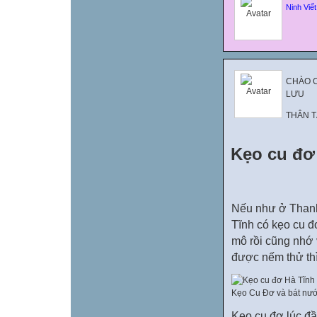
Ninh Viế
CHÀO C
LƯU
THÂN 
Kẹo cu đơ
Nếu như ở Thanh
Tĩnh có kẹo cu đ
mô rồi cũng nhớ 
được nếm thử thì
Kẹo Cu Đơ và bát nư
Kẹo cu đơ lúc đầ