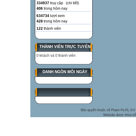
334937
truy cập (
chi tiết
)
406
trong hôm nay
634734
lượt xem
428
trong hôm nay
122
thành viên
THÀNH VIÊN TRỰC TUYẾN
0 khách và 0 thành viên
DANH NGÔN MỖI NGÀY
Bản quyền thuộc về Phạm Pa Ri, GV 
Website được thừa kế