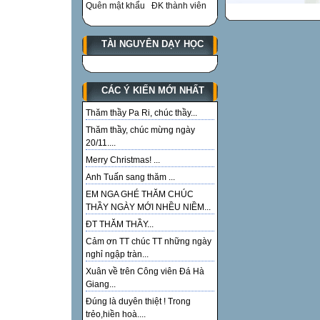
Quên mật khẩu
ĐK thành viên
TÀI NGUYÊN DẠY HỌC
CÁC Ý KIẾN MỚI NHẤT
Thăm thầy Pa Ri, chúc thầy...
Thăm thầy, chúc mừng ngày
20/11....
Merry Christmas! ...
Anh Tuấn sang thăm ...
EM NGA GHÉ THĂM CHÚC
THẦY NGÀY MỚI NHỀU NIỀM...
ĐT THĂM THẦY...
Cảm ơn TT chúc TT những ngày
nghỉ ngập tràn...
Xuân về trên Công viên Đá Hà
Giang...
Đúng là duyên thiệt ! Trong
trẻo,hiền hoà....