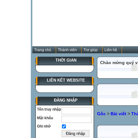
Trang chủ
Thành viên
Trợ giúp
Liên hệ
THỜI GIAN
Chào mừng quý vị
LIÊN KẾT WEBSITE
ĐĂNG NHẬP
Tên truy nhập
Gốc
>
Bài viết
>
Th
Mật khẩu
Ghi nhớ