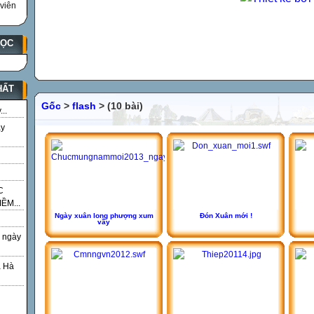
viên
HỌC
HẤT
Gốc
>
flash
> (10 bài)
..
ày
C
ỀM...
Ngày xuân long phượng xum
Đón Xuân mới !
vầy
 ngày
á Hà
g