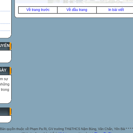
Về trang trước
Về đầu trang
In bài viết
UYẾN
GÀY
ìm sự
 những
 trong
Bản quyền thuộc về Phạm Pa Ri, GV trường TH&THCS Nậm Búng, Văn Chấn, Yên Bái * * * 