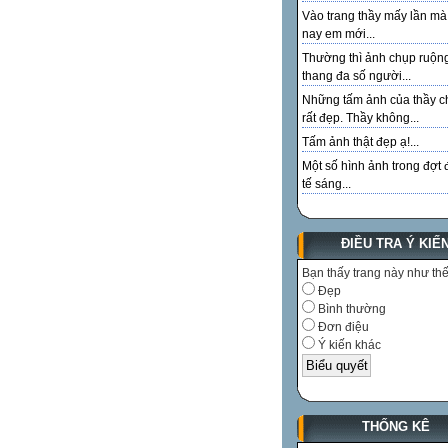
Vào trang thầy mấy lần m
nay em mới...
Thường thì ảnh chụp ruộn
thang đa số người...
Những tấm ảnh của thầy c
rất đẹp. Thầy không...
Tấm ảnh thật đẹp ạ!...
Một số hình ảnh trong đợt 
tế sáng...
ĐIỀU TRA Ý KIẾ
Bạn thấy trang này như th
Đẹp
Bình thường
Đơn điệu
Ý kiến khác
THỐNG KÊ