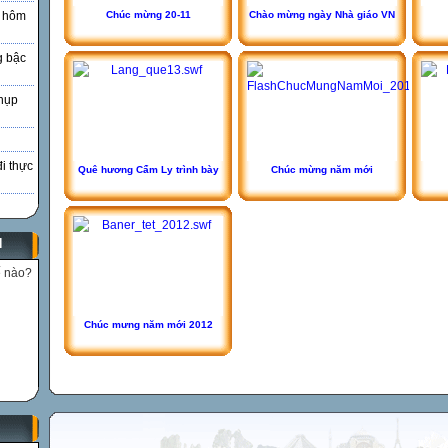
Chúc mừng 20-11
Chào mừng ngày Nhà giáo VN
à hôm
g bậc
hụp
đi thực
Quê hương Cẩm Ly trình bày
Chúc mừng năm mới
N
ế nào?
Chúc mưng năm mới 2012