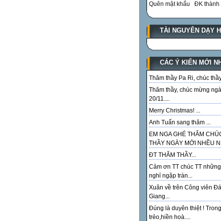
Quên mật khẩu
ĐK thành 
TÀI NGUYÊN DẠY 
CÁC Ý KIẾN MỚI N
Thăm thầy Pa Ri, chúc thầy.
Thăm thầy, chúc mừng ng
20/11....
Merry Christmas! ...
Anh Tuấn sang thăm ...
EM NGA GHÉ THĂM CHÚ
THẦY NGÀY MỚI NHỀU NI
ĐT THĂM THẦY...
Cảm ơn TT chúc TT những
nghỉ ngập tràn...
Xuân về trên Công viên Đ
Giang...
Đúng là duyên thiệt ! Tron
trẻo,hiền hoà....