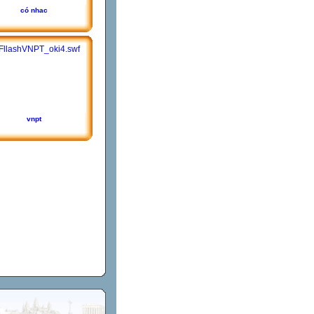
có nhac
vnpt