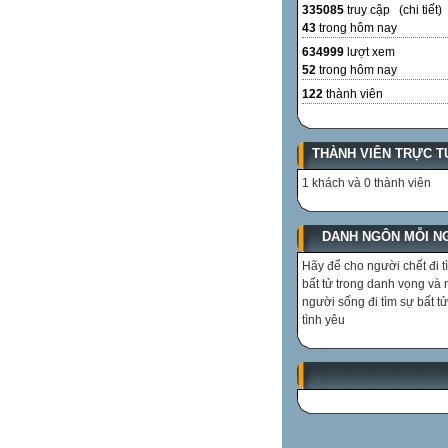
335085
truy cập (
chi tiết
)
43
trong hôm nay
634999
lượt xem
52
trong hôm nay
122
thành viên
THÀNH VIÊN TRỰC T
1 khách và 0 thành viên
DANH NGÔN MỖI N
Hãy để cho người chết đi t
bất tử trong danh vọng và
người sống đi tìm sự bất tử
tình yêu