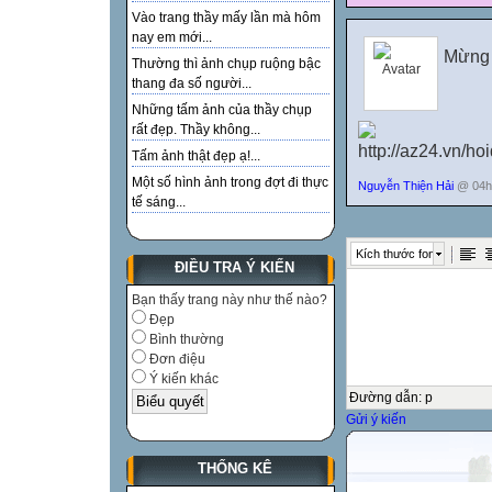
Vào trang thầy mấy lần mà hôm
nay em mới...
Mừng 
Thường thì ảnh chụp ruộng bậc
thang đa số người...
Những tấm ảnh của thầy chụp
rất đẹp. Thầy không...
Tấm ảnh thật đẹp ạ!...
Một số hình ảnh trong đợt đi thực
Nguyễn Thiện Hải
@ 04h:
tế sáng...
Kích thước font
ĐIỀU TRA Ý KIẾN
Bạn thấy trang này như thế nào?
Đẹp
Bình thường
Đơn điệu
Ý kiến khác
Đường dẫn
:
p
Gửi ý kiến
THỐNG KÊ