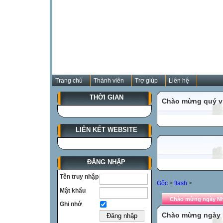
Trang chủ
Thành viên
Trợ giúp
Liên hệ
THỜI GIAN
Chào mừng quý vị
LIÊN KẾT WEBSITE
ĐĂNG NHẬP
Tên truy nhập
Gốc
>
flash
>
Mật khẩu
Chào mừng ngày Nh
Ghi nhớ
Chào mừng ngày 