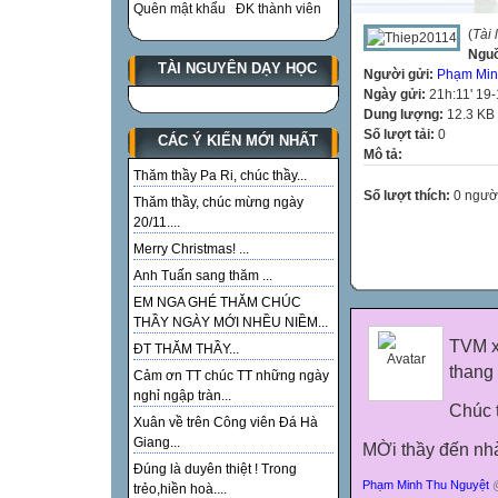
Quên mật khẩu
ĐK thành viên
(
Tài 
Ngu
TÀI NGUYÊN DẠY HỌC
Người gửi:
Phạm Min
Ngày gửi:
21h:11' 19
Dung lượng:
12.3 KB
Số lượt tải:
0
CÁC Ý KIẾN MỚI NHẤT
Mô tả:
Thăm thầy Pa Ri, chúc thầy...
Số lượt thích:
0 ngườ
Thăm thầy, chúc mừng ngày
20/11....
Merry Christmas! ...
Anh Tuấn sang thăm ...
EM NGA GHÉ THĂM CHÚC
THẦY NGÀY MỚI NHỀU NIỀM...
TVM x
ĐT THĂM THẦY...
thang
Cảm ơn TT chúc TT những ngày
nghỉ ngập tràn...
Chúc t
Xuân về trên Công viên Đá Hà
Giang...
MỜi thầy đến nhà
Đúng là duyên thiệt ! Trong
Phạm Minh Thu Nguyệt
@
trẻo,hiền hoà....