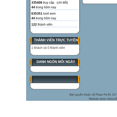
335406
truy cập (
chi tiết
)
44
trong hôm nay
635351
lượt xem
44
trong hôm nay
122
thành viên
THÀNH VIÊN TRỰC TUYẾN
1 khách và 0 thành viên
DANH NGÔN MỖI NGÀY
Bản quyền thuộc về Phạm Pa Ri, GV 
Website được thừa kế