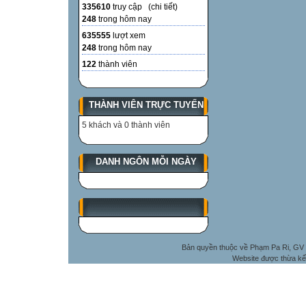
335610
truy cập (
chi tiết
)
248
trong hôm nay
635555
lượt xem
248
trong hôm nay
122
thành viên
THÀNH VIÊN TRỰC TUYẾN
5 khách và 0 thành viên
DANH NGÔN MỖI NGÀY
Bản quyền thuộc về Phạm Pa Ri, GV 
Website được thừa kế