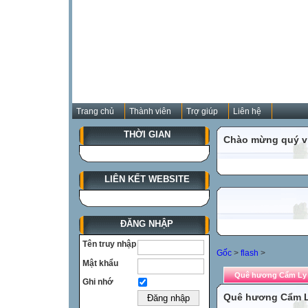
Trang chủ
Thành viên
Trợ giúp
Liên hệ
THỜI GIAN
Chào mừng quý vị
LIÊN KẾT WEBSITE
ĐĂNG NHẬP
Tên truy nhập
Gốc
>
flash
>
Mật khẩu
Quê hương Cẩm Ly 
Ghi nhớ
Quê hương Cẩm Ly