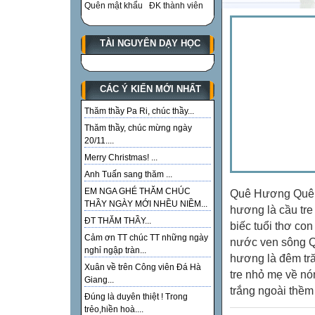
Quên mật khẩu
ĐK thành viên
TÀI NGUYÊN DẠY HỌC
CÁC Ý KIẾN MỚI NHẤT
Thăm thầy Pa Ri, chúc thầy...
Thăm thầy, chúc mừng ngày
20/11....
Merry Christmas! ...
Anh Tuấn sang thăm ...
EM NGA GHÉ THĂM CHÚC
Quê Hương Quê h
THẦY NGÀY MỚI NHỀU NIỀM...
hương là cầu tr
ĐT THĂM THẦY...
biếc tuổi thơ co
Cảm ơn TT chúc TT những ngày
nước ven sông Q
nghỉ ngập tràn...
hương là đêm tr
Xuân về trên Công viên Đá Hà
tre nhỏ mẹ về nó
Giang...
trắng ngoài thềm
Đúng là duyên thiệt ! Trong
trẻo,hiền hoà....