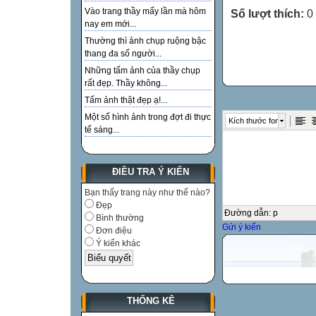
Vào trang thầy mấy lần mà hôm
Số lượt thích:
0
nay em mới...
Thường thì ảnh chụp ruộng bậc
thang đa số người...
Những tấm ảnh của thầy chụp
rất đẹp. Thầy không...
Tấm ảnh thật đẹp ạ!...
Một số hình ảnh trong đợt đi thực
Kích thước font
tế sáng...
ĐIỀU TRA Ý KIẾN
Bạn thấy trang này như thế nào?
Đẹp
Đường dẫn
:
p
Bình thường
Gửi ý kiến
Đơn điệu
Ý kiến khác
THỐNG KÊ