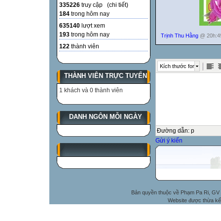
335226
truy cập (
chi tiết
)
184
trong hôm nay
635140
lượt xem
193
trong hôm nay
Trịnh Thu Hằng
@ 20h:49
122
thành viên
Kích thước font
THÀNH VIÊN TRỰC TUYẾN
1 khách và 0 thành viên
DANH NGÔN MỖI NGÀY
Đường dẫn
:
p
Gửi ý kiến
Bản quyền thuộc về Phạm Pa Ri, GV 
Website được thừa kế