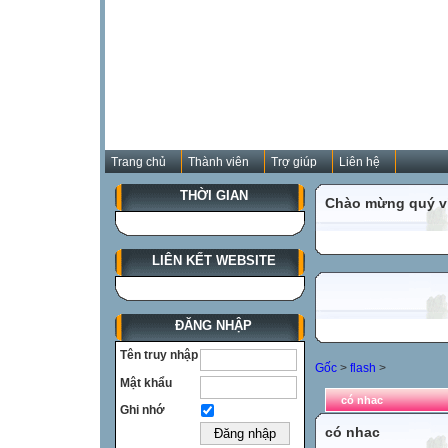
Trang chủ
Thành viên
Trợ giúp
Liên hệ
THỜI GIAN
Chào mừng quý vị
LIÊN KẾT WEBSITE
ĐĂNG NHẬP
Tên truy nhập
Gốc
>
flash
>
Mật khẩu
có nhac
Ghi nhớ
có nhac