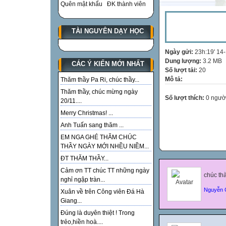
Quên mật khẩu
ĐK thành viên
TÀI NGUYÊN DẠY HỌC
Ngày gửi:
23h:19' 14
Dung lượng:
3.2 MB
CÁC Ý KIẾN MỚI NHẤT
Số lượt tải:
20
Mô tả:
Thăm thầy Pa Ri, chúc thầy...
Thăm thầy, chúc mừng ngày
Số lượt thích:
0 ngườ
20/11....
Merry Christmas! ...
Anh Tuấn sang thăm ...
EM NGA GHÉ THĂM CHÚC
THẦY NGÀY MỚI NHỀU NIỀM...
ĐT THĂM THẦY...
Cảm ơn TT chúc TT những ngày
chúc th
nghỉ ngập tràn...
Nguyễn 
Xuân về trên Công viên Đá Hà
Giang...
Đúng là duyên thiệt ! Trong
trẻo,hiền hoà....