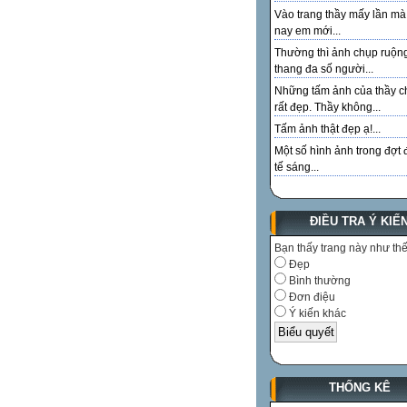
Vào trang thầy mấy lần m
nay em mới...
Thường thì ảnh chụp ruộn
thang đa số người...
Những tấm ảnh của thầy c
rất đẹp. Thầy không...
Tấm ảnh thật đẹp ạ!...
Một số hình ảnh trong đợt 
tế sáng...
ĐIỀU TRA Ý KIẾ
Bạn thấy trang này như th
Đẹp
Bình thường
Đơn điệu
Ý kiến khác
THỐNG KÊ