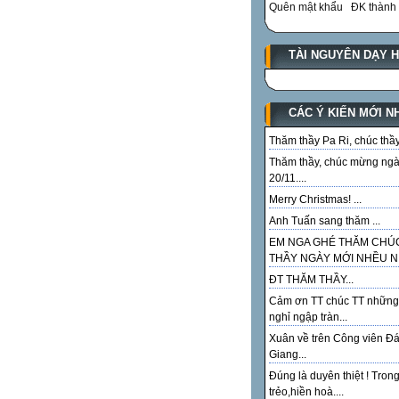
Quên mật khẩu
ĐK thành 
TÀI NGUYÊN DẠY 
CÁC Ý KIẾN MỚI N
Thăm thầy Pa Ri, chúc thầy.
Thăm thầy, chúc mừng ng
20/11....
Merry Christmas! ...
Anh Tuấn sang thăm ...
EM NGA GHÉ THĂM CHÚ
THẦY NGÀY MỚI NHỀU NI
ĐT THĂM THẦY...
Cảm ơn TT chúc TT những
nghỉ ngập tràn...
Xuân về trên Công viên Đ
Giang...
Đúng là duyên thiệt ! Tron
trẻo,hiền hoà....