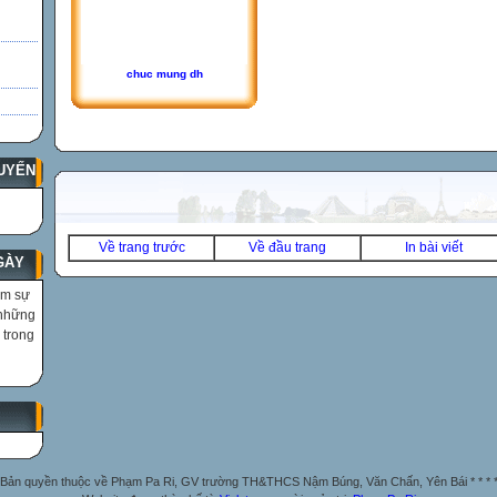
chuc mung dh
UYẾN
Về trang trước
Về đầu trang
In bài viết
GÀY
ìm sự
 những
 trong
Bản quyền thuộc về Phạm Pa Ri, GV trường TH&THCS Nậm Búng, Văn Chấn, Yên Bái * * * 