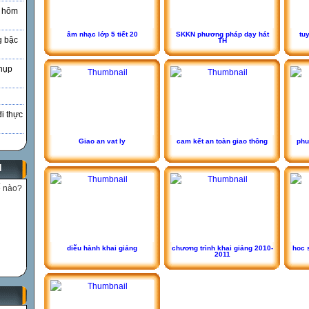
à hôm
âm nhạc lớp 5 tiết 20
SKKN phương pháp dạy hát
tu
g bậc
TH
hụp
đi thực
Giao an vat ly
cam kết an toàn giao thông
phu
N
ế nào?
diễu hành khai giảng
chương trình khai giảng 2010-
hoc 
2011