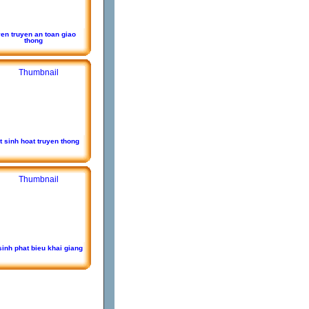
yen truyen an toan giao
thong
t sinh hoat truyen thong
sinh phat bieu khai giang