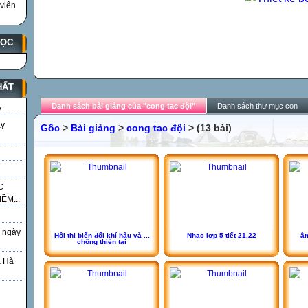
viên
HỌC
HẤT
Danh sách bài giảng của "cong tac đội"
Danh sách thư mục con
..
ày
Gốc
>
Bài giảng
>
cong tac đội
> (13 bài)
C
ỀM...
 ngày
Hội thi biến đổi khí hậu và ...
Nhac lợp 5 tiết 21,22
âm
chống thiên tai
á Hà
g