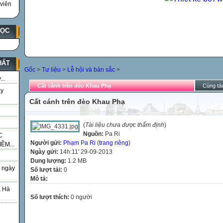
viên
HỌC
HẤT
Gốc
>
Tư liệu
>
Lễ hội và bản sắc
>
..
Cất cánh trên đèo Khau Phạ
Cùng tác
ày
Cất cánh trên đèo Khau Phạ
(
Tài liệu chưa được thẩm định
)
Nguồn:
Pa Ri
C
Người gửi:
Phạm Pa Ri
(
trang riêng
)
ỀM...
Ngày gửi:
14h:11' 29-09-2013
Dung lượng:
1.2 MB
 ngày
Số lượt tải:
0
Mô tả:
á Hà
Số lượt thích:
0 người
g