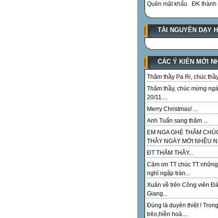
Quên mật khẩu
ĐK thành 
TÀI NGUYÊN DẠY 
CÁC Ý KIẾN MỚI N
Thăm thầy Pa Ri, chúc thầy.
Thăm thầy, chúc mừng ng
20/11....
Merry Christmas! ...
Anh Tuấn sang thăm ...
EM NGA GHÉ THĂM CHÚ
THẦY NGÀY MỚI NHỀU NI
ĐT THĂM THẦY...
Cảm ơn TT chúc TT những
nghỉ ngập tràn...
Xuân về trên Công viên Đ
Giang...
Đúng là duyên thiệt ! Tron
trẻo,hiền hoà....