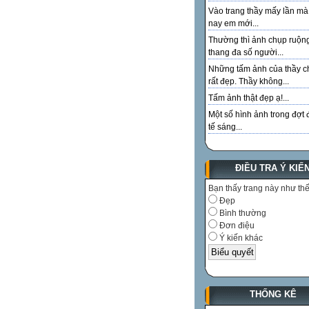
Vào trang thầy mấy lần m
nay em mới...
Thường thì ảnh chụp ruộn
thang đa số người...
Những tấm ảnh của thầy c
rất đẹp. Thầy không...
Tấm ảnh thật đẹp ạ!...
Một số hình ảnh trong đợt 
tế sáng...
ĐIỀU TRA Ý KIẾ
Bạn thấy trang này như th
Đẹp
Bình thường
Đơn điệu
Ý kiến khác
THỐNG KÊ