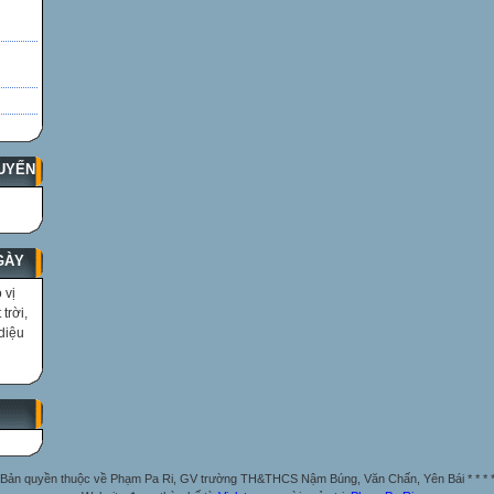
UYẾN
GÀY
 vị
trời,
diệu
Bản quyền thuộc về Phạm Pa Ri, GV trường TH&THCS Nậm Búng, Văn Chấn, Yên Bái * * * 