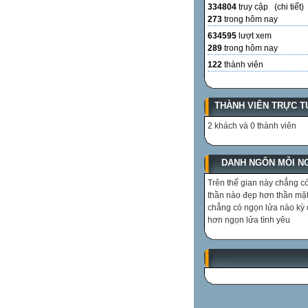
334804
truy cập (
chi tiết
)
273
trong hôm nay
634595
lượt xem
289
trong hôm nay
122
thành viên
THÀNH VIÊN TRỰC T
2 khách và 0 thành viên
DANH NGÔN MỖI N
Trên thế gian này chẳng có
thần nào đẹp hơn thần mặt 
chẳng có ngọn lửa nào kỳ 
hơn ngọn lửa tình yêu