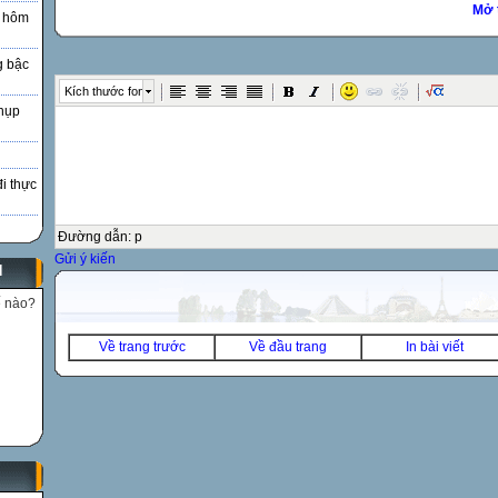
Mở 
à hôm
g bậc
Kích thước font
hụp
đi thực
Đường dẫn
:
p
Gửi ý kiến
N
ế nào?
Về trang trước
Về đầu trang
In bài viết