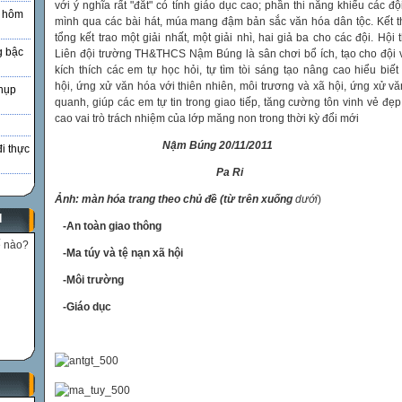
với ý nghĩa rất "đắt" có tính giáo dục cao; phần thi năng khiếu các độ
à hôm
mình qua các bài hát, múa mang đậm bản sắc văn hóa dân tộc. Kết th
tổng kết trao một giải nhất, một giải nhì, hai giả ba cho các đội. Hội 
g bậc
Liên đội trường TH&THCS Nậm Búng là sân chơi bổ ích, tạo cho đội v
kích thích các em tự học hỏi, tự tìm tòi sáng tạo nâng cao hiểu biết
hội, ứng xử văn hóa với thiên nhiên, môi trương và xã hội, ứng xử v
hụp
quanh, giúp các em tự tin trong giao tiếp, tăng cường tôn vinh vẻ đẹ
cao vai trò trách nhiệm của lớp măng non trong thời kỳ đổi mới
Nậm Búng 20/11/2011
đi thực
Pa Ri
Ảnh: màn hóa trang theo chủ đề (từ trên xuống
dưới
)
N
-An toàn giao thông
ế nào?
-Ma túy và tệ nạn xã hội
-Môi trường
-Giáo dục