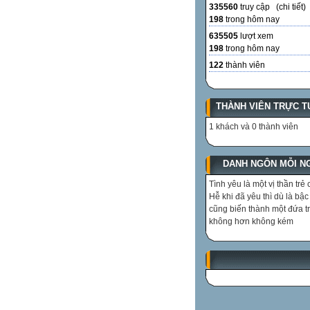
335560
truy cập (
chi tiết
)
198
trong hôm nay
635505
lượt xem
198
trong hôm nay
122
thành viên
THÀNH VIÊN TRỰC T
1 khách và 0 thành viên
DANH NGÔN MỖI N
Tình yêu là một vị thần trẻ 
Hễ khi đã yêu thì dù là bậc
cũng biến thành một đứa t
không hơn không kém