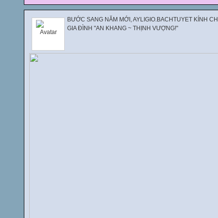
BƯỚC SANG NĂM MỚI, AYLIGIO.BACHTUYET KÍNH CH
GIA ĐÌNH "AN KHANG ~ THỊNH VƯỢNG!"