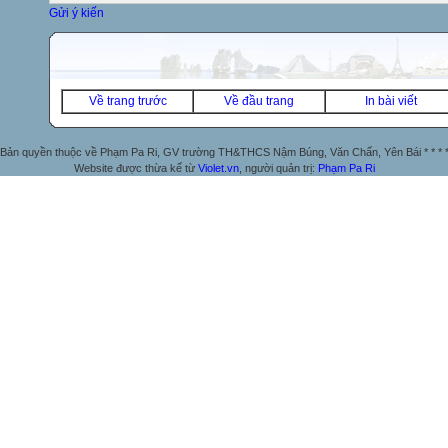
Gửi ý kiến
Về trang trước
Về đầu trang
In bài viết
Bản quyền thuộc về Phạm Pa Ri, GV trường TH&THCS Nậm Búng, Văn Chấn, Yên Bái * * * 
Website được thừa kế từ
Violet.vn
, người quản trị:
Phạm Pa Ri