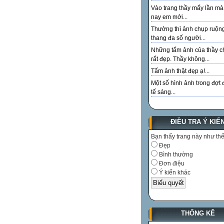
Vào trang thầy mấy lần m
nay em mới...
Thường thì ảnh chụp ruộn
thang đa số người...
Những tấm ảnh của thầy c
rất đẹp. Thầy không...
Tấm ảnh thật đẹp ạ!...
Một số hình ảnh trong đợt 
tế sáng...
ĐIỀU TRA Ý KIẾ
Bạn thấy trang này như th
Đẹp
Bình thường
Đơn điệu
Ý kiến khác
THỐNG KÊ