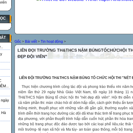
viên
HỌC
HẤT
Gốc
>
Bài viết
>
Tin hoạt động
>
..
LIÊN ĐỌI TRƯỜNG TH&THCS NẬM BÚNGTỔCHỨCHỘI TH
ày
ĐẸP ĐỘI VIÊN"
LIÊN ĐỘI TRƯỜNG TH&THCS NẬM BÚNG TỔ CHỨC HỘI THI "NÉT 
C
ỀM...
Thực hiện chương trình công tác đội và phong trào thiếu nhi năm h
niệm lần thứ 29 ngày Nhà Giáo Việt Nam, tối ngày 18 tháng 11 n
TH&THCS Nậm Búng tổ chức hội thi "nét đẹp đội viên". Hội thi diễn r
 ngày
cả năm phần thi: màn chào hỏi dí dỏm hấp dẫn, cách giới thiệu ấn tư
thông minh, thuyết phục với những vấn đề gần gũi, thường xuyên xả
á Hà
trình diễn thời trang học đường các đội đã khai thác tinh tế trang phục t
địa phương, với phần thuyết trình hấp dẫn cuốn hút; phần thi hóa tra
những bộ trang phục độc đáo được tạo bởi các loại phế liệu,rác thải
g
môi trường- tệ nạn xã hội và Ma túy- an toàn giao thông, mỗi bộ tra