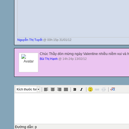
Nguyễn Thị Tuyết
@ 00h:15p 31/01/12
Chúc Thầy đón mừng ngày Valentine nhiều niềm vui và 
Bùi Thị Hạnh
@ 14h:24p 13/02/12
Kích thước font
Đường dẫn
:
p