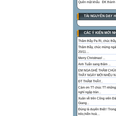
Quên mật khẩu
ĐK thành 
TÀI NGUYÊN DẠY 
CÁC Ý KIẾN MỚI N
Thăm thầy Pa Ri, chúc thầy.
Thăm thầy, chúc mừng ng
20/11....
Merry Christmas! ...
Anh Tuấn sang thăm ...
EM NGA GHÉ THĂM CHÚ
THẦY NGÀY MỚI NHỀU NI
ĐT THĂM THẦY...
Cảm ơn TT chúc TT những
nghỉ ngập tràn...
Xuân về trên Công viên Đ
Giang...
Đúng là duyên thiệt ! Tron
trẻo,hiền hoà....