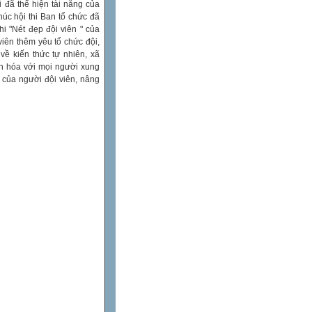
i đã thể hiện tài năng của
úc hội thi Ban tổ chức đã
thi "Nét đẹp đội viên " của
iên thêm yêu tổ chức đội,
 về kiến thức tự nhiên, xã
ăn hóa với mọi người xung
p của người đội viên, nâng