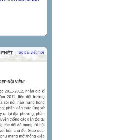
I"NÉT
Tạo bài viết mới
ĐẸP ĐỘI VIÊN"
ọc 2011-2012, nhân dịp kỉ
ăm 2011, liên đội trường
a sôi nổi, hào hứng trong
ợng; phần kiến thức ứng xử
y ra tại địa phương; phần
ruyền thống các dân tộc tại
ng các đội đã mang tới hội
 với bốn chủ đề: Giáo duc-
ng phụ mang một thông điệp