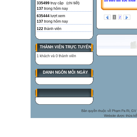
Sổ theo dõi sức khỏe 
335499
truy cập (
chi tiết
)
137
trong hôm nay
635444
lượt xem
1
2
137
trong hôm nay
122
thành viên
THÀNH VIÊN TRỰC TUYẾN
1 khách và 0 thành viên
DANH NGÔN MỖI NGÀY
Bản quyền thuộc về Phạm Pa Ri, GV 
Website được thừa kế