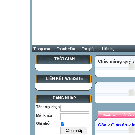
Trang chủ
Thành viên
Trợ giúp
Liên hệ
THỜI GIAN
Chào mừng quý vị
LIÊN KẾT WEBSITE
ĐĂNG NHẬP
Tên truy nhập
Mật khẩu
Danh sách giáo án c
Ghi nhớ
Gốc
>
Giáo án
>
l