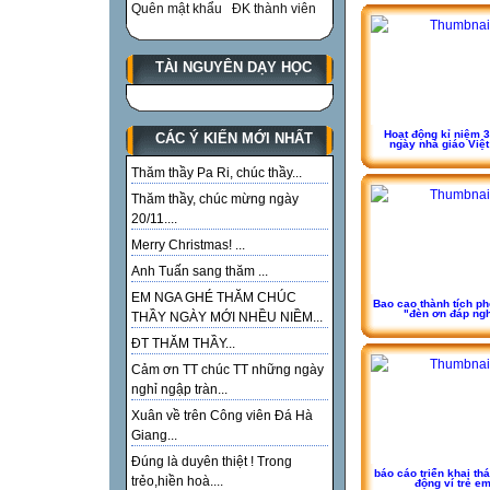
Quên mật khẩu
ĐK thành viên
TÀI NGUYÊN DẠY HỌC
Hoạt động kỉ niệm 
CÁC Ý KIẾN MỚI NHẤT
ngày nhà giáo Việ
Thăm thầy Pa Ri, chúc thầy...
Thăm thầy, chúc mừng ngày
20/11....
Merry Christmas! ...
Anh Tuấn sang thăm ...
EM NGA GHÉ THĂM CHÚC
Bao cao thành tích ph
"đèn ơn đáp ng
THẦY NGÀY MỚI NHỀU NIỀM...
ĐT THĂM THẦY...
Cảm ơn TT chúc TT những ngày
nghỉ ngập tràn...
Xuân về trên Công viên Đá Hà
Giang...
Đúng là duyên thiệt ! Trong
báo cáo triển khai th
trẻo,hiền hoà....
động ví trẻ e