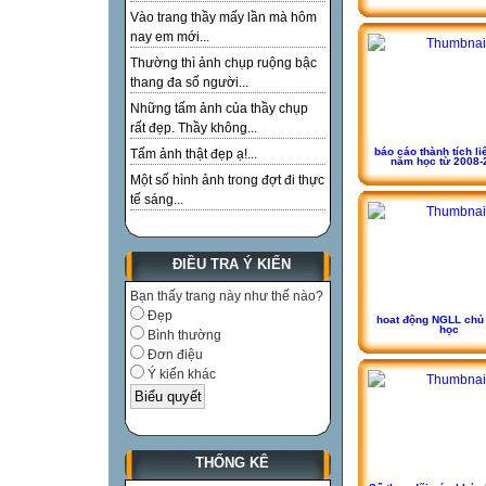
Vào trang thầy mấy lần mà hôm
nay em mới...
Thường thì ảnh chụp ruộng bậc
thang đa số người...
Những tấm ảnh của thầy chụp
rất đẹp. Thầy không...
báo cáo thành tích li
Tấm ảnh thật đẹp ạ!...
năm học từ 2008-
Một số hình ảnh trong đợt đi thực
tế sáng...
ĐIỀU TRA Ý KIẾN
Bạn thấy trang này như thế nào?
Đẹp
hoat động NGLL chủ
học
Bình thường
Đơn điệu
Ý kiến khác
THỐNG KÊ