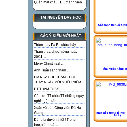
Quên mật khẩu
ĐK thành viên
TÀI NGUYÊN DẠY HỌC
Cất cánh trên đèo K
CÁC Ý KIẾN MỚI NHẤT
Thăm thầy Pa Ri, chúc thầy...
Thăm thầy, chúc mừng ngày
20/11....
Merry Christmas! ...
tắm nước nóng T
Anh Tuấn sang thăm ...
EM NGA GHÉ THĂM CHÚC
THẦY NGÀY MỚI NHỀU NIỀM...
ĐT THĂM THẦY...
Cảm ơn TT chúc TT những ngày
nghỉ ngập tràn...
Xuân về trên Công viên Đá Hà
Giang...
múa xòe trong lê hội 
Tú Lệ
Đúng là duyên thiệt ! Trong
trẻo,hiền hoà....