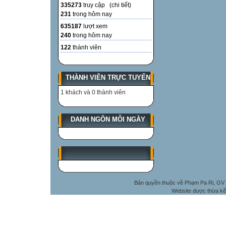
335273
truy cập (
chi tiết
)
231
trong hôm nay
635187
lượt xem
240
trong hôm nay
122
thành viên
THÀNH VIÊN TRỰC TUYẾN
1 khách và 0 thành viên
DANH NGÔN MỖI NGÀY
Bản quyền thuộc về Phạm Pa Ri, GV 
Website được thừa kế