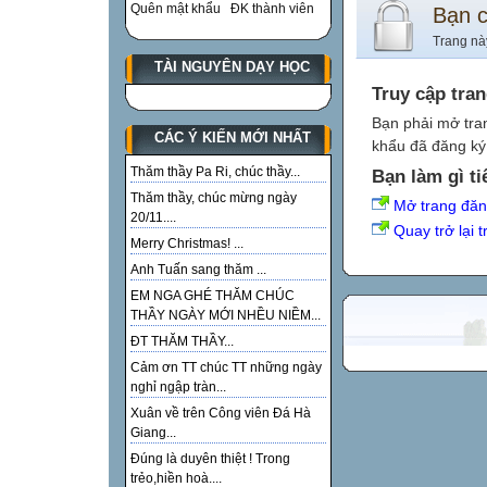
Quên mật khẩu
ĐK thành viên
Bạn 
Trang nà
TÀI NGUYÊN DẠY HỌC
Truy cập tra
Bạn phải mở tra
CÁC Ý KIẾN MỚI NHẤT
khẩu đã đăng ký 
Thăm thầy Pa Ri, chúc thầy...
Bạn làm gì ti
Thăm thầy, chúc mừng ngày
Mở trang đă
20/11....
Quay trở lại 
Merry Christmas! ...
Anh Tuấn sang thăm ...
EM NGA GHÉ THĂM CHÚC
THẦY NGÀY MỚI NHỀU NIỀM...
ĐT THĂM THẦY...
Cảm ơn TT chúc TT những ngày
nghỉ ngập tràn...
Xuân về trên Công viên Đá Hà
Giang...
Đúng là duyên thiệt ! Trong
trẻo,hiền hoà....