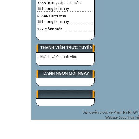
335518
truy cập (
chi tiết
)
156
trong hôm nay
635463
lượt xem
156
trong hôm nay
122
thành viên
THÀNH VIÊN TRỰC TUYẾN
1 khách và 0 thành viên
DANH NGÔN MỖI NGÀY
Bản quyền thuộc về Phạm Pa Ri, GV 
Website được thừa kế