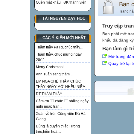
Quên mật khẩu
ĐK thành viên
Bạn 
Trang nà
TÀI NGUYÊN DẠY HỌC
Truy cập tra
Bạn phải mở tra
CÁC Ý KIẾN MỚI NHẤT
khẩu đã đăng ký 
Thăm thầy Pa Ri, chúc thầy...
Bạn làm gì ti
Thăm thầy, chúc mừng ngày
Mở trang đă
20/11....
Quay trở lại 
Merry Christmas! ...
Anh Tuấn sang thăm ...
EM NGA GHÉ THĂM CHÚC
THẦY NGÀY MỚI NHỀU NIỀM...
ĐT THĂM THẦY...
Cảm ơn TT chúc TT những ngày
nghỉ ngập tràn...
Xuân về trên Công viên Đá Hà
Giang...
Đúng là duyên thiệt ! Trong
trẻo,hiền hoà....