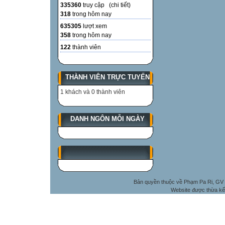
335360
truy cập (
chi tiết
)
318
trong hôm nay
635305
lượt xem
358
trong hôm nay
122
thành viên
THÀNH VIÊN TRỰC TUYẾN
1 khách và 0 thành viên
DANH NGÔN MỖI NGÀY
Bản quyền thuộc về Phạm Pa Ri, GV 
Website được thừa kế