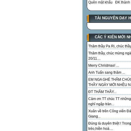
Quên mật khẩu
ĐK thành 
TÀI NGUYÊN DẠY 
CÁC Ý KIẾN MỚI N
Thăm thầy Pa Ri, chúc thầy.
Thăm thầy, chúc mừng ng
20/11....
Merry Christmas! ...
Anh Tuấn sang thăm ...
EM NGA GHÉ THĂM CHÚ
THẦY NGÀY MỚI NHỀU NI
ĐT THĂM THẦY...
Cảm ơn TT chúc TT những
nghỉ ngập tràn...
Xuân về trên Công viên Đ
Giang...
Đúng là duyên thiệt ! Tron
trẻo,hiền hoà....