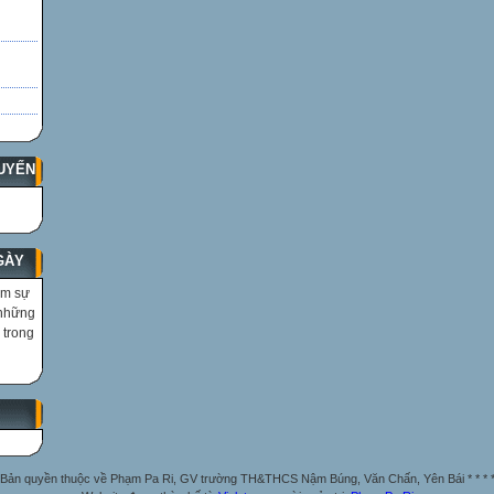
UYẾN
GÀY
ìm sự
 những
 trong
Bản quyền thuộc về Phạm Pa Ri, GV trường TH&THCS Nậm Búng, Văn Chấn, Yên Bái * * * 