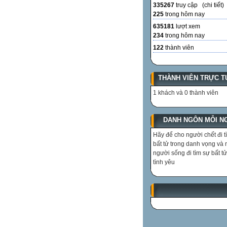
335267
truy cập (
chi tiết
)
225
trong hôm nay
635181
lượt xem
234
trong hôm nay
122
thành viên
THÀNH VIÊN TRỰC T
1 khách và 0 thành viên
DANH NGÔN MỖI N
Hãy để cho người chết đi t
bất tử trong danh vọng và
người sống đi tìm sự bất tử
tình yêu