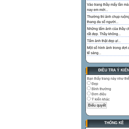
Vào trang thầy mấy lần m
nay em mới...
Thường thì ảnh chụp ruộn
thang đa số người...
Những tấm ảnh của thầy c
rất đẹp. Thầy không...
Tấm ảnh thật đẹp ạ!...
Một số hình ảnh trong đợt 
tế sáng...
ĐIỀU TRA Ý KIẾ
Bạn thấy trang này như th
Đẹp
Bình thường
Đơn điệu
Ý kiến khác
THỐNG KÊ