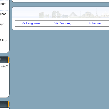
à hôm
g bậc
Về trang trước
Về đầu trang
In bài viết
hụp
đi thực
N
ế nào?