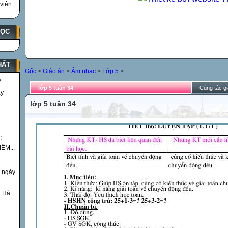
viên
HỌC
HẤT
Gốc
>
Giáo án
>
Âm nhạc
>
Lớp 5
>
..
lớp 5 tuần 34
Cùng tác gi
ày
lớp 5 tuần 34
C
ỀM...
 ngày
á Hà
g