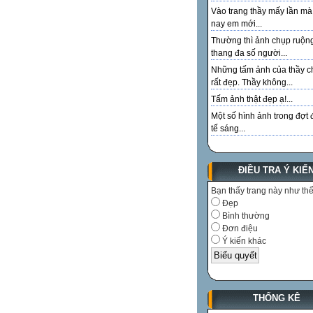
Vào trang thầy mấy lần m
nay em mới...
Thường thì ảnh chụp ruộn
thang đa số người...
Những tấm ảnh của thầy c
rất đẹp. Thầy không...
Tấm ảnh thật đẹp ạ!...
Một số hình ảnh trong đợt 
tế sáng...
ĐIỀU TRA Ý KIẾ
Bạn thấy trang này như th
Đẹp
Bình thường
Đơn điệu
Ý kiến khác
THỐNG KÊ