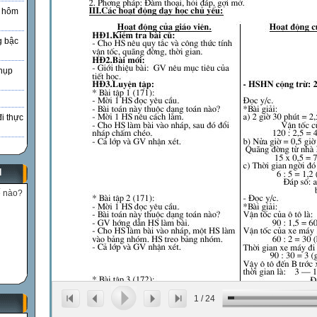
à hôm
g bậc
hụp
đi thực
N
ế nào?
1
/
24