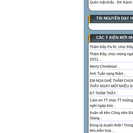
Quên mật khẩu
ĐK thành 
TÀI NGUYÊN DẠY 
CÁC Ý KIẾN MỚI N
Thăm thầy Pa Ri, chúc thầy.
Thăm thầy, chúc mừng ng
20/11....
Merry Christmas! ...
Anh Tuấn sang thăm ...
EM NGA GHÉ THĂM CHÚ
THẦY NGÀY MỚI NHỀU NI
ĐT THĂM THẦY...
Cảm ơn TT chúc TT những
nghỉ ngập tràn...
Xuân về trên Công viên Đ
Giang...
Đúng là duyên thiệt ! Tron
trẻo,hiền hoà....