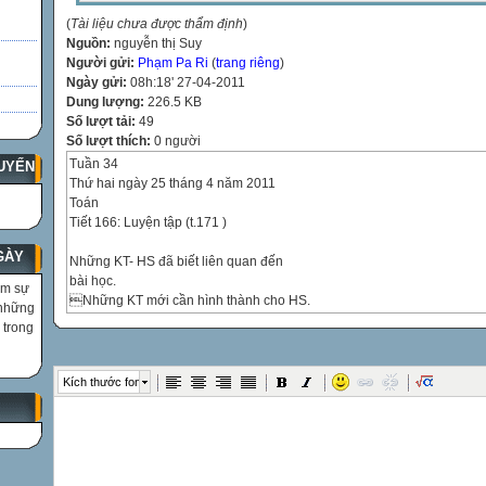
(
Tài liệu chưa được thẩm định
)
Nguồn:
nguyễn thị Suy
Người gửi:
Phạm Pa Ri
(
trang riêng
)
Ngày gửi:
08h:18' 27-04-2011
Dung lượng:
226.5 KB
Số lượt tải:
49
Số lượt thích:
0 người
Tuần 34
UYẾN
Thứ hai ngày 25 tháng 4 năm 2011
Toán
Tiết 166: Luyện tập (t.171 )
GÀY
Những KT- HS đã biết liên quan đến
bài học.
ìm sự
Những KT mới cần hình thành cho HS.
 những

 trong
Biết tính và giải toán về chuyển động đều.
củng cố kiến thức và kĩ năng giải toán về
chuyển động đều.
Kích thước font


I. Mục tiêu:
1. Kiến thức: Giúp HS ôn tập, củng cố kiến thức về giải toán chuyển đ
2. Kĩ năng: kĩ năng giải toán về chuyển động đều.