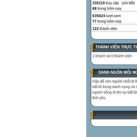
335110
truy cập (
chi tiết
)
68
trong hôm nay
635024
lượt xem
77
trong hôm nay
122
thành viên
THÀNH VIÊN TRỰC T
1 khách và 0 thành viên
DANH NGÔN MỖI N
Hãy để cho người chết đi t
bất tử trong danh vọng và
người sống đi tìm sự bất tử
tình yêu