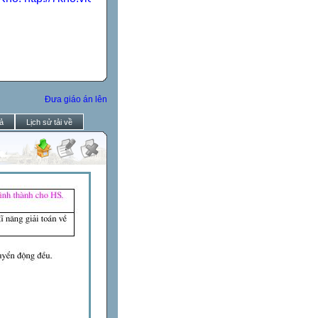
Đưa giáo án lên
ả
Lịch sử tải về