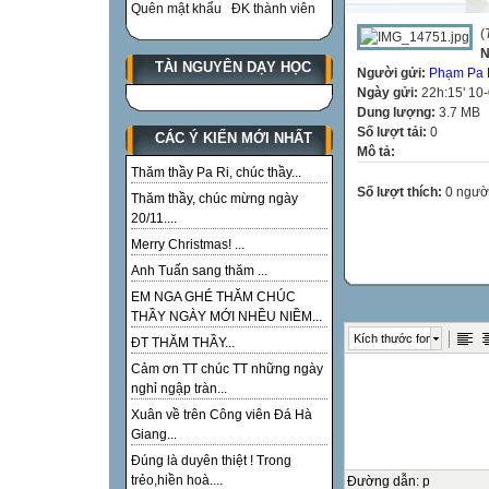
Quên mật khẩu
ĐK thành viên
(
N
TÀI NGUYÊN DẠY HỌC
Người gửi:
Phạm Pa 
Ngày gửi:
22h:15' 10
Dung lượng:
3.7 MB
Số lượt tải:
0
CÁC Ý KIẾN MỚI NHẤT
Mô tả:
Thăm thầy Pa Ri, chúc thầy...
Số lượt thích:
0 ngườ
Thăm thầy, chúc mừng ngày
20/11....
Merry Christmas! ...
Anh Tuấn sang thăm ...
EM NGA GHÉ THĂM CHÚC
THẦY NGÀY MỚI NHỀU NIỀM...
Kích thước font
ĐT THĂM THẦY...
Cảm ơn TT chúc TT những ngày
nghỉ ngập tràn...
Xuân về trên Công viên Đá Hà
Giang...
Đúng là duyên thiệt ! Trong
trẻo,hiền hoà....
Đường dẫn
:
p