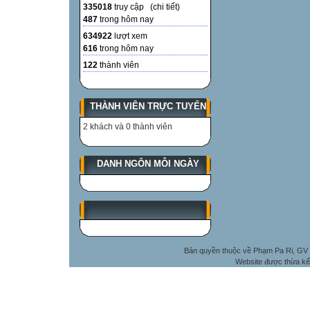
335018
truy cập (
chi tiết
)
487
trong hôm nay
634922
lượt xem
616
trong hôm nay
122
thành viên
THÀNH VIÊN TRỰC TUYẾN
2 khách và 0 thành viên
DANH NGÔN MỖI NGÀY
Bản quyền thuộc về Phạm Pa Ri, GV 
Website được thừa kế