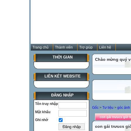
Trang chủ
Thành viên
Trợ giúp
Liên hệ
THỜI GIAN
Chào mừng quý vị
LIÊN KẾT WEBSITE
ĐĂNG NHẬP
Tên truy nhập
Gốc
>
Tư liệu
>
góc ảnh 
Mật khẩu
con gái trưucs giờ 
Ghi nhớ
con gái trưucs gi