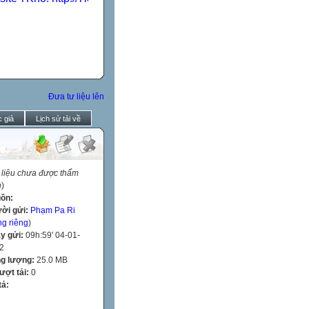
Đưa tư liệu lên
 giả
Lịch sử tải về
 liệu chưa được thẩm
h
)
ồn:
ời gửi:
Phạm Pa Ri
ng riêng
)
y gửi:
09h:59' 04-01-
2
g lượng:
25.0 MB
lượt tải:
0
tả: