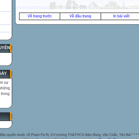
Về trang trước
Về đầu trang
In bài viết
UYẾN
GÀY
ìm sự
 những
 trong
Bản quyền thuộc về Phạm Pa Ri, GV trường TH&THCS Nậm Búng, Văn Chấn, Yên Bái * * * 