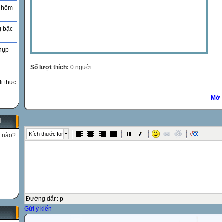
à hôm
g bậc
hụp
Số lượt thích:
0 người
đi thực
Mở 
N
Kích thước font
ế nào?
Đường dẫn
:
p
Gửi ý kiến