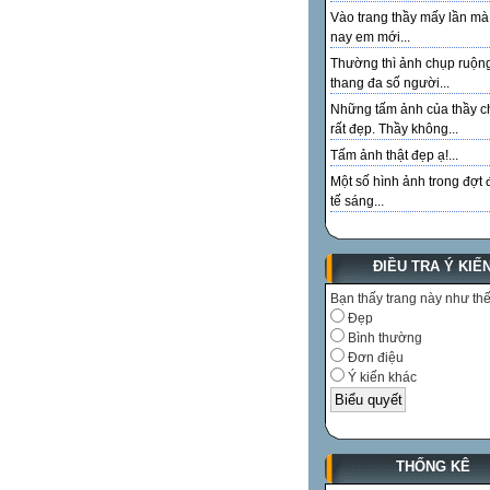
Vào trang thầy mấy lần m
nay em mới...
Thường thì ảnh chụp ruộn
thang đa số người...
Những tấm ảnh của thầy c
rất đẹp. Thầy không...
Tấm ảnh thật đẹp ạ!...
Một số hình ảnh trong đợt 
tế sáng...
ĐIỀU TRA Ý KIẾ
Bạn thấy trang này như th
Đẹp
Bình thường
Đơn điệu
Ý kiến khác
THỐNG KÊ