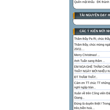
Quên mật khẩu
ĐK thành 
TÀI NGUYÊN DẠY 
CÁC Ý KIẾN MỚI N
Thăm thầy Pa Ri, chúc thầy.
Thăm thầy, chúc mừng ng
20/11....
Merry Christmas! ...
Anh Tuấn sang thăm ...
EM NGA GHÉ THĂM CHÚ
THẦY NGÀY MỚI NHỀU NI
ĐT THĂM THẦY...
Cảm ơn TT chúc TT những
nghỉ ngập tràn...
Xuân về trên Công viên Đ
Giang...
Đúng là duyên thiệt ! Tron
trẻo,hiền hoà....