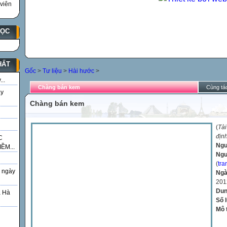
viên
HỌC
HẤT
Gốc
>
Tư liệu
>
Hài hước
>
..
Chàng bán kem
Cùng tác
ày
Chàng bán kem
(
Tài
địn
C
Ngu
ỀM...
Ngư
(
tra
 ngày
Ngà
201
Dun
á Hà
Số 
Mô 
g