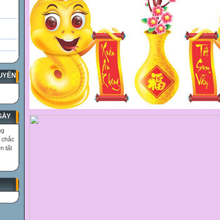
UYẾN
GÀY
ng
i chắc
n tất