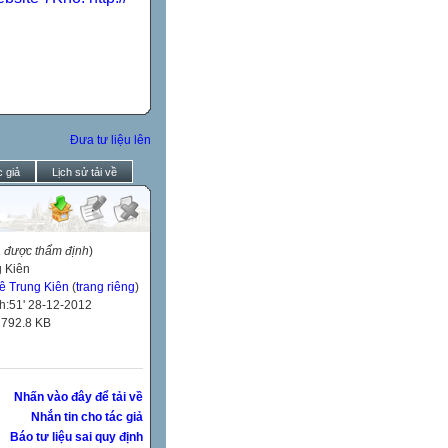
Đưa tư liệu lên
 giả
Lịch sử tải về
a được thẩm định
)
 Kiên
ê Trung Kiên
(
trang riêng
)
h:51' 28-12-2012
:
792.8 KB
Nhấn vào đây để tải về
Nhắn tin cho tác giả
Báo tư liệu sai quy định