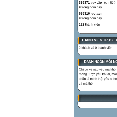
335371
truy cập (
chi tiết
)
9
trong hôm nay
635316
lượt xem
9
trong hôm nay
122
thành viên
THÀNH VIÊN TRỰC T
2 khách và 0 thành viên
DANH NGÔN MỖI N
Chỉ có kẻ nào yêu mà khô
mong được yêu trả lại, mớ
chắn là mình thật yêu ai hơ
cả mà thôi