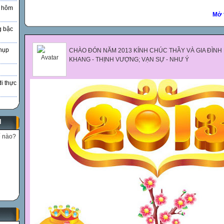
à hôm
Mở 
g bậc
hụp
CHÀO ĐÓN NĂM 2013 KÍNH CHÚC THẦY VÀ GIA ĐÌNH
KHANG - THỊNH VƯỢNG; VẠN SỰ - NHƯ Ý
đi thực
N
ế nào?