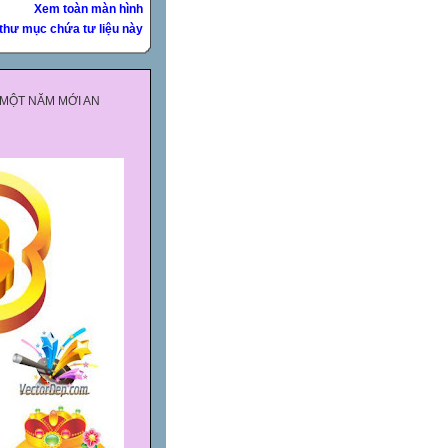
Xem toàn màn hình
thư mục chứa tư liệu này
 MỘT NĂM MỚI AN