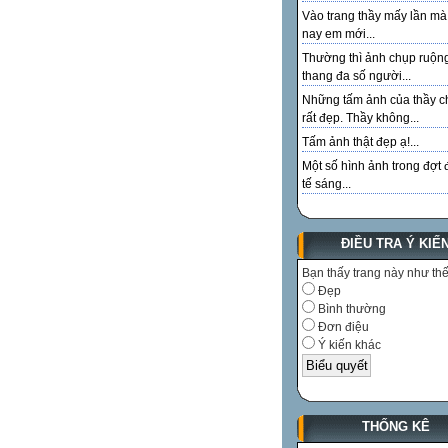
Vào trang thầy mấy lần m
nay em mới...
Thường thì ảnh chụp ruộn
thang đa số người...
Những tấm ảnh của thầy c
rất đẹp. Thầy không...
Tấm ảnh thật đẹp ạ!...
Một số hình ảnh trong đợt 
tế sáng...
ĐIỀU TRA Ý KIẾ
Bạn thấy trang này như th
Đẹp
Bình thường
Đơn điệu
Ý kiến khác
THỐNG KÊ