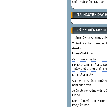
Quên mật khẩu
ĐK thành 
TÀI NGUYÊN DẠY 
CÁC Ý KIẾN MỚI N
Thăm thầy Pa Ri, chúc thầy.
Thăm thầy, chúc mừng ng
20/11....
Merry Christmas! ...
Anh Tuấn sang thăm ...
EM NGA GHÉ THĂM CHÚ
THẦY NGÀY MỚI NHỀU NI
ĐT THĂM THẦY...
Cảm ơn TT chúc TT những
nghỉ ngập tràn...
Xuân về trên Công viên Đ
Giang...
Đúng là duyên thiệt ! Tron
trẻo,hiền hoà....