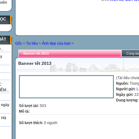
viên
HỌC
HẤT
Gốc
>
Tư liệu
>
Ảnh đẹp của bạn
>
..
Banner tết 2013
Cùng tác
ày
Banner tết 2013
(
Tài liệu chư
Nguồn:
Trung
C
Người gửi:
L
ỀM...
Ngày gửi:
22
Dung lượng
 ngày
Số lượt tải:
503
Mô tả:
á Hà
Số lượt thích:
0 người
g