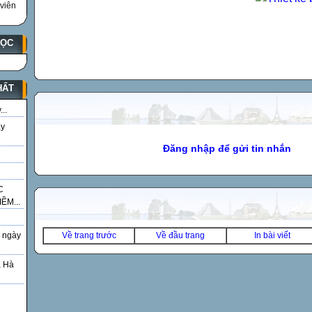
viên
HỌC
HẤT
..
ày
Đăng nhập để gửi tin nhắn
C
ỀM...
Về trang trước
Về đầu trang
In bài viết
 ngày
á Hà
g