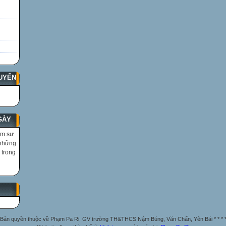
UYẾN
GÀY
ìm sự
 những
 trong
Bản quyền thuộc về Phạm Pa Ri, GV trường TH&THCS Nậm Búng, Văn Chấn, Yên Bái * * * 