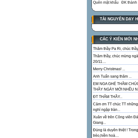
Quên mật khẩu
ĐK thành 
TÀI NGUYÊN DẠY 
CÁC Ý KIẾN MỚI N
Thăm thầy Pa Ri, chúc thầy.
Thăm thầy, chúc mừng ng
20/11....
Merry Christmas! ...
Anh Tuấn sang thăm ...
EM NGA GHÉ THĂM CHÚ
THẦY NGÀY MỚI NHỀU NI
ĐT THĂM THẦY...
Cảm ơn TT chúc TT những
nghỉ ngập tràn...
Xuân về trên Công viên Đ
Giang...
Đúng là duyên thiệt ! Tron
trẻo,hiền hoà....