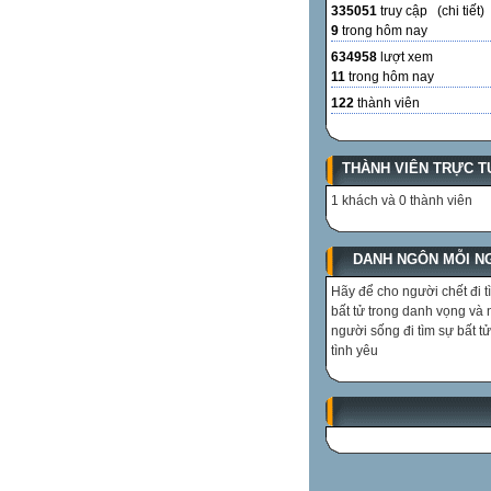
335051
truy cập (
chi tiết
)
9
trong hôm nay
634958
lượt xem
11
trong hôm nay
122
thành viên
THÀNH VIÊN TRỰC T
1 khách và 0 thành viên
DANH NGÔN MỖI N
Hãy để cho người chết đi t
bất tử trong danh vọng và
người sống đi tìm sự bất tử
tình yêu