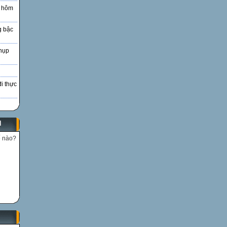
à hôm
g bậc
hụp
đi thực
N
ế nào?