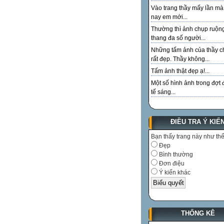
Vào trang thầy mấy lần m
nay em mới...
Thường thì ảnh chụp ruộn
thang đa số người...
Những tấm ảnh của thầy c
rất đẹp. Thầy không...
Tấm ảnh thật đẹp ạ!...
Một số hình ảnh trong đợt 
tế sáng...
ĐIỀU TRA Ý KIẾ
Bạn thấy trang này như th
Đẹp
Bình thường
Đơn điệu
Ý kiến khác
THỐNG KÊ