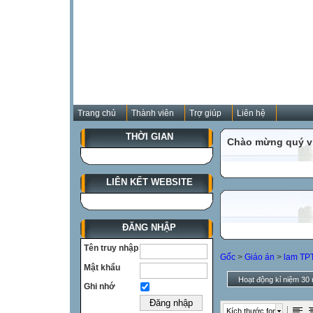
Trang chủ
Thành viên
Trợ giúp
Liên hệ
THỜI GIAN
Chào mừng quý vị
LIÊN KẾT WEBSITE
ĐĂNG NHẬP
Tên truy nhập
Gốc
>
Giáo án
>
lam TPT
Mật khẩu
Hoạt động kỉ niệm 30
Ghi nhớ
Kích thước font