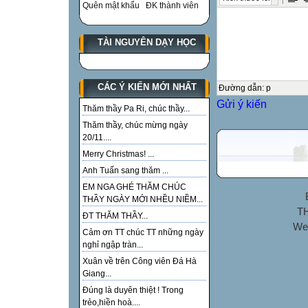
Quên mật khẩu
ĐK thành viên
TÀI NGUYÊN DẠY HỌC
CÁC Ý KIẾN MỚI NHẤT
Đường dẫn
:
p
Gửi ý kiến
Thăm thầy Pa Ri, chúc thầy...
Thăm thầy, chúc mừng ngày
20/11....
Merry Christmas! ...
Anh Tuấn sang thăm ...
EM NGA GHÉ THĂM CHÚC
THẦY NGÀY MỚI NHỀU NIỀM...
TH
ĐT THĂM THẦY...
We
Cảm ơn TT chúc TT những ngày
nghỉ ngập tràn...
Xuân về trên Công viên Đá Hà
Giang...
Đúng là duyên thiệt ! Trong
trẻo,hiền hoà....