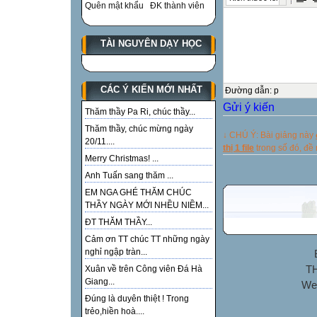
Quên mật khẩu
ĐK thành viên
TÀI NGUYÊN DẠY HỌC
CÁC Ý KIẾN MỚI NHẤT
Đường dẫn
:
p
Gửi ý kiến
Thăm thầy Pa Ri, chúc thầy...
Thăm thầy, chúc mừng ngày
↓ CHÚ Ý: Bài giảng này
20/11....
thị 1 file
trong số đó, đ
Merry Christmas! ...
Anh Tuấn sang thăm ...
EM NGA GHÉ THĂM CHÚC
THẦY NGÀY MỚI NHỀU NIỀM...
ĐT THĂM THẦY...
Cảm ơn TT chúc TT những ngày
nghỉ ngập tràn...
TH
Xuân về trên Công viên Đá Hà
Giang...
We
Đúng là duyên thiệt ! Trong
trẻo,hiền hoà....