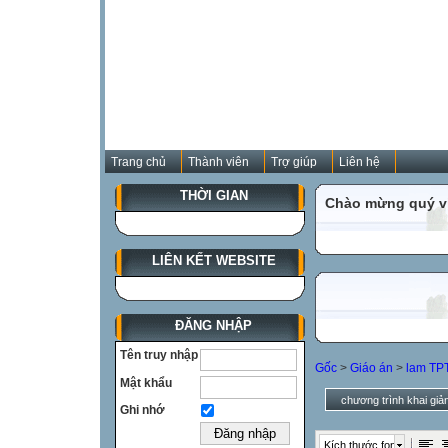
Trang chủ
Thành viên
Trợ giúp
Liên hệ
THỜI GIAN
Chào mừng quý vị
LIÊN KẾT WEBSITE
ĐĂNG NHẬP
Tên truy nhập
Gốc
>
Giáo án
>
lam TPT
Mật khẩu
chương trình khai gi
Ghi nhớ
Kích thước font