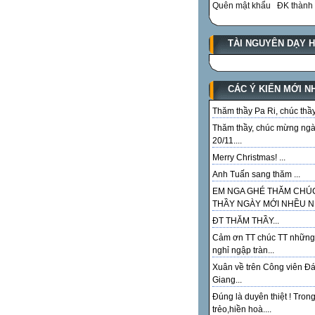
Quên mật khẩu
ĐK thành 
TÀI NGUYÊN DẠY 
CÁC Ý KIẾN MỚI N
Thăm thầy Pa Ri, chúc thầy.
Thăm thầy, chúc mừng ng
20/11....
Merry Christmas! ...
Anh Tuấn sang thăm ...
EM NGA GHÉ THĂM CHÚ
THẦY NGÀY MỚI NHỀU NI
ĐT THĂM THẦY...
Cảm ơn TT chúc TT những
nghỉ ngập tràn...
Xuân về trên Công viên Đ
Giang...
Đúng là duyên thiệt ! Tron
trẻo,hiền hoà....