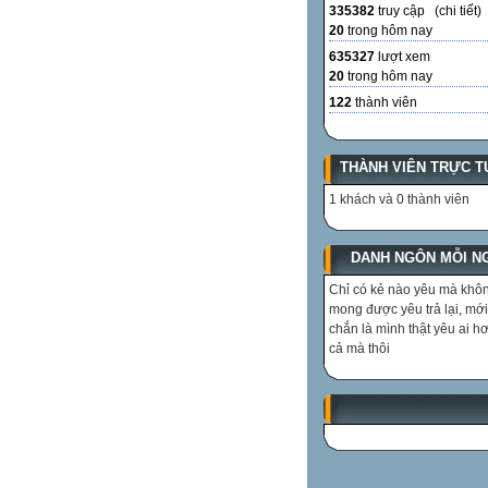
335382
truy cập (
chi tiết
)
20
trong hôm nay
635327
lượt xem
20
trong hôm nay
122
thành viên
THÀNH VIÊN TRỰC T
1 khách và 0 thành viên
DANH NGÔN MỖI N
Chỉ có kẻ nào yêu mà khô
mong được yêu trả lại, mớ
chắn là mình thật yêu ai hơ
cả mà thôi