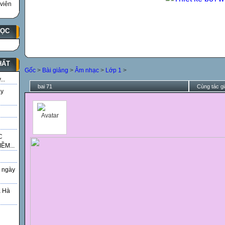
viên
HỌC
HẤT
Gốc
>
Bài giảng
>
Âm nhạc
>
Lớp 1
>
..
bai 71
Cùng tác gi
ày
C
ỀM...
 ngày
á Hà
g