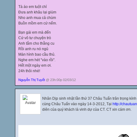
Tà áo em tuột chỉ
Đưa anh khâu lại giùm
Nho anh mua cả chùm
Buồn mồm em cứ nếm.
Bạn gái em mà đến
Cứ vô tư chuyện trò
Anh tắm cho thằng cu
Rồi anh ru nó ngủ
Màn hình bao cầu thủ.
Nghe em hét "vào rồi".
Hết một ngày em ơi.
24h thôi nhé!
Nguyễn Thị Tuyết
@ 23h:00p 02/03/12
Nhân Dịp sinh nhật lần thứ 37 Châu Tuấn trân trọng kính
cùng Châu Tuấn vào ngày 14-3-2012, Tại
http://chautuan
diên của quý khách là vinh dự của CT. CT xin cám ơn.