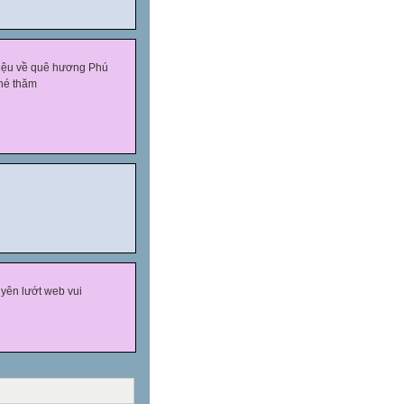
hiệu về quê hương Phú
hé thăm
yên lướt web vui