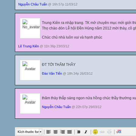
Nguyễn Châu Tuấn
@ 16h:57p 11/03/12
Trung Kiên ra nhập trang. TK mở chuyên mục mới giới t
Thọ chào đón Lễ hội Đền Hùng năm 2012 mời thày, cô g
Chúc chủ nhà luôn vui và hạnh phúc
Lê Trung Kiên
@ 11h:36p 23/03/12
ĐT TỚI THĂM THẦY
Đào Văn Tiến
@ 18h:34p 26/03/12
thăm thày thắp sáng ngon nửa hồng chúc thầy thường xu
Nguyễn Châu Tuấn
@ 22h:07p 29/03/12
Kích thước font