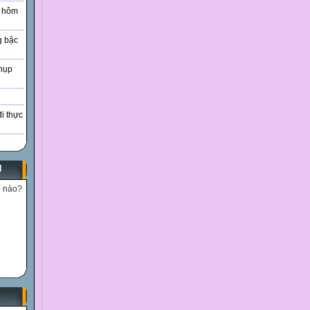
à hôm
g bậc
hụp
đi thực
N
ế nào?