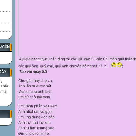
UYẾN
Ayligio.bachtuyet Thân tặng tới các Bà, các Dì, các Chị món quà thân
các quý ông, quý chú, quý anh chuyển hộ nghe!..hì...hì....
)
GÀY
Thơ vui ngày 8/3
ng
Chợ gần hay chợ xa.
i chắc
Anh lần ra được hết
n tất
Món em ưa anh biết
Em cứ chờ mà xem.
Em đánh phấn xoa kem
Anh nhặt rau vo gạo
Em ung dung đọc báo
Anh tay nấu tay xào
Anh tự làm không sao
Đừng lo gì em nhé.