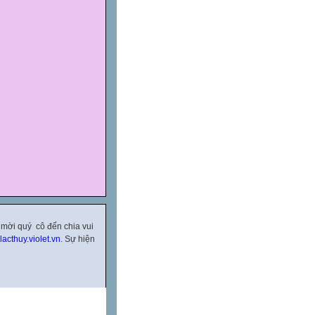
 mời quý cô đến chia vui
lacthuy.violet.vn
. Sự hiện