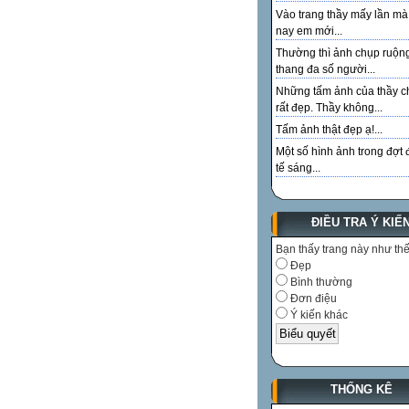
Vào trang thầy mấy lần m
nay em mới...
Thường thì ảnh chụp ruộn
thang đa số người...
Những tấm ảnh của thầy c
rất đẹp. Thầy không...
Tấm ảnh thật đẹp ạ!...
Một số hình ảnh trong đợt 
tế sáng...
ĐIỀU TRA Ý KIẾ
Bạn thấy trang này như th
Đẹp
Bình thường
Đơn điệu
Ý kiến khác
THỐNG KÊ