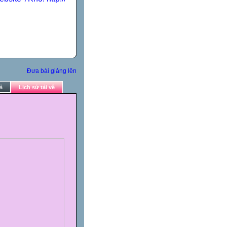
Đưa bài giảng lên
ả
Lịch sử tải về