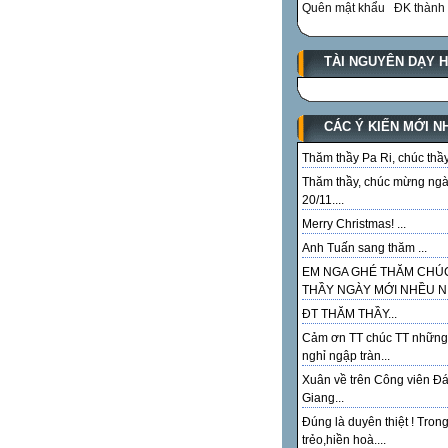
Quên mật khẩu
ĐK thành 
TÀI NGUYÊN DẠY 
CÁC Ý KIẾN MỚI N
Thăm thầy Pa Ri, chúc thầy.
Thăm thầy, chúc mừng ng
20/11....
Merry Christmas! ...
Anh Tuấn sang thăm ...
EM NGA GHÉ THĂM CHÚ
THẦY NGÀY MỚI NHỀU NI
ĐT THĂM THẦY...
Cảm ơn TT chúc TT những
nghỉ ngập tràn...
Xuân về trên Công viên Đ
Giang...
Đúng là duyên thiệt ! Tron
trẻo,hiền hoà....