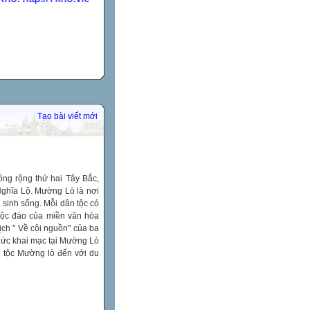
Tạo bài viết mới
ồng rộng thứ hai Tây Bắc,
Nghĩa Lộ. Mường Lò là nơi
 sinh sống. Mỗi dân tộc có
 độc đáo của miền văn hóa
ịch " Về cội nguồn" của ba
 chức khai mạc tại Mường Lò
n tộc Mường lò đến với du