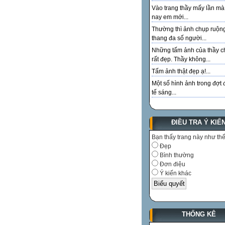
Vào trang thầy mấy lần m
nay em mới...
Thường thì ảnh chụp ruộn
thang đa số người...
Những tấm ảnh của thầy c
rất đẹp. Thầy không...
Tấm ảnh thật đẹp ạ!...
Một số hình ảnh trong đợt 
tế sáng...
ĐIỀU TRA Ý KIẾ
Bạn thấy trang này như th
Đẹp
Bình thường
Đơn điệu
Ý kiến khác
THỐNG KÊ