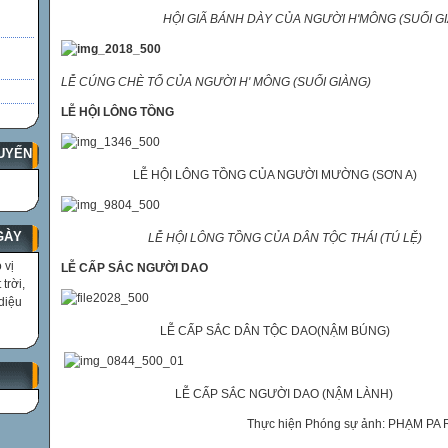
HỘI GIÃ BÁNH DÀY CỦA NGƯỜI H'MÔNG (SUỐI G
LỄ CÚNG CHÈ TỔ CỦA NGƯỜI H' MÔNG (SUỐI GIÀNG)
LỄ HỘI LÔNG TỒNG
UYẾN
LỄ HỘI LÔNG TỒNG CỦA NGƯỜI MƯỜNG (SƠN A)
GÀY
LỄ HỘI LÔNG TỒNG CỦA DÂN TỘC THÁI (TÚ LỆ)
 vị
LỄ CẤP SẮC NGƯỜI DAO
trời,
diệu
LỄ CẤP SẮC DÂN TỘC DAO(NẬM BÚNG)
LỄ CẤP SẮC NGƯỜI DAO (NẬM LÀNH)
Thực hiện Phóng sự ảnh: PHẠM PA R