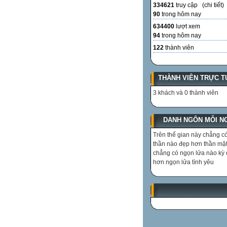
334621
truy cập (
chi tiết
)
90
trong hôm nay
634400
lượt xem
94
trong hôm nay
122
thành viên
THÀNH VIÊN TRỰC T
3 khách và 0 thành viên
DANH NGÔN MỖI N
Trên thế gian này chẳng có
thần nào đẹp hơn thần mặt 
chẳng có ngọn lửa nào kỳ 
hơn ngọn lửa tình yêu