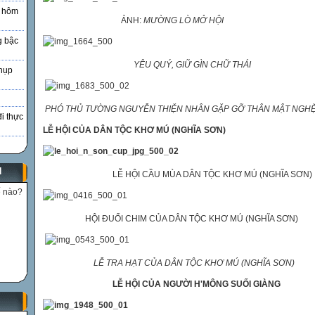
à hôm
ẢNH:
MƯỜNG LÒ MỞ HỘI
g bậc
YÊU QUÝ, GIỮ GÌN CHỮ THÁI
hụp
PHÓ THỦ TƯỜNG NGUYỄN THIỆN NHÂN GẶP GỠ THÂN MẬT NGH
đi thực
LỄ HỘI CỦA DÂN TỘC KHƠ MÚ (NGHĨA SƠN)
N
LỄ HỘI CẦU MÙA DÂN TỘC KHƠ MÚ (NGHĨA SƠN)
ế nào?
HỘI ĐUỔI CHIM CỦA DÂN TỘC KHƠ MÚ (NGHĨA SƠN)
LỄ TRA HẠT CỦA DÂN TỘC KHƠ MÚ (NGHĨA SƠN)
LỄ HỘI CỦA NGƯỜI H'MÔNG SUỐI GIÀNG