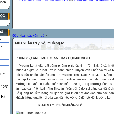
viên
HỌC
HẤT
Gốc
>
ban sắc văn hoá
>
..
Mùa xuân trảy hội mường lò
ày
PHÓNG SỰ ẢNH: MÙA XUÂN TRẢY HỘI MƯỜNG LÒ
Mường Lò là giải đất bằng phẳng phía tây tỉnh Yên Bái, là cánh đ
C
thuộc địa giới của hai đơn vị hành chính: Huyện văn Chấn và thị xã 
ỀM...
hội tụ của nhiều dân tộc anh em: Mường, Thái, Dao, Khơ Mú, H'Mông...
một tập tục riêng tạo nên một bức tranh nhiều màu sắc đậm nét và
Mường Lò. Nhân dịp đầu xuân tân mão - 2011, trong chương trình du l
 ngày
tỉnh Lào cai - Yên bái - Phú Thọ, tỉnh Yên bái là đơn vị đăng cai đã tổ
để quảng bá tiềm năng du lịch và giới thiệu nét độc đáo của các dâ
á Hà
khách thông qua lễ hội của các dân tộc với chủ đề: Lễ Hội Mường Lò
KHAI MẠC LỄ HỘI MƯỜNG LÒ
g