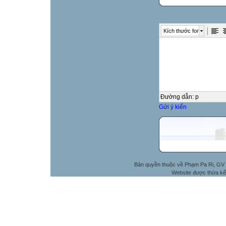
Kích thước font
Đường dẫn
:
p
Gửi ý kiến
Bản quyền thuộc về Phạm Pa Ri, GV 
Website được thừa kế