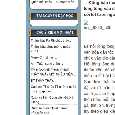
Quên mật khẩu
ĐK thành viên
Đồng bào thái
lông tồng vào 
cối tốt tươi, n
TÀI NGUYÊN DẠY HỌC
CÁC Ý KIẾN MỚI NHẤT
Ảnh Th
Thăm thầy Pa Ri, chúc thầy...
Lễ hội lồng tồn
Thăm thầy, chúc mừng ngày
20/11....
văn hóa dân tộc
Merry Christmas! ...
chức vào dịp đầ
Hội lông tồng đ
Anh Tuấn sang thăm ...
thuận tiện, đó 
EM NGA GHÉ THĂM CHÚC
THẦY NGÀY MỚI NHỀU NIỀM...
diễn ra lễ hội b
ĐT THĂM THẦY...
Sàn được bắc th
Cảm ơn TT chúc TT những ngày
đặt vừa 1 mâm c
nghỉ ngập tràn...
xã; Bậc sàn thấ
Xuân về trên Công viên Đá Hà
thôn bản, mỗi th
Giang...
gà, thịt lợn, tr
Đúng là duyên thiệt ! Trong
tùy theo điều k
trẻo,hiền hoà....