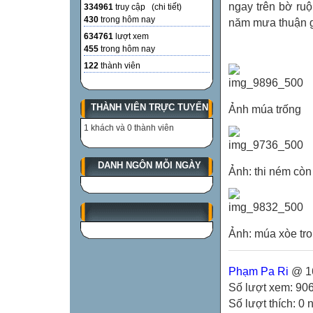
ngay trên bờ ru
334961
truy cập (
chi tiết
)
430
trong hôm nay
năm mưa thuận g
634761
lượt xem
Bài v
455
trong hôm nay
122
thành viên
THÀNH VIÊN TRỰC TUYẾN
Ảnh múa trống
1 khách và 0 thành viên
DANH NGÔN MỖI NGÀY
Ảnh: thi ném còn 
Ảnh: múa xòe tro
Phạm Pa Ri
@ 16
Số lượt xem: 90
Số lượt thích: 0