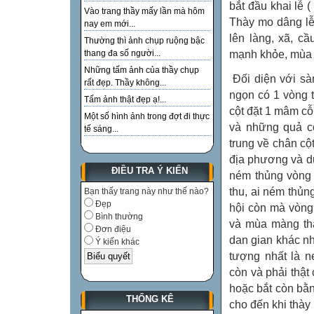
bắt đầu khai lễ (
Vào trang thầy mấy lần mà hôm
Thày mo dâng lễ v
nay em mới...
lên làng, xã, c
Thường thì ảnh chụp ruộng bậc
mạnh khỏe, mùa 
thang đa số người...
Những tấm ảnh của thầy chụp
Đối diện với sà
rất đẹp. Thầy không...
ngọn có 1 vòng 
Tấm ảnh thật đẹp ạ!...
cột đặt 1 mâm cỗ 
Một số hình ảnh trong đợt đi thực
và những quả cò
tế sáng...
trung về chân cộ
địa phương và d
ĐIỀU TRA Ý KIẾN
ném thủng vòng
thu, ai ném thủn
Bạn thấy trang này như thế nào?
Đẹp
hội còn mà vòng
Bình thường
và mùa màng thấ
Đơn điệu
dan gian khác nh
Ý kiến khác
tượng nhất là n
còn và phải thật
hoặc bắt còn bằn
THỐNG KÊ
cho đến khi thà