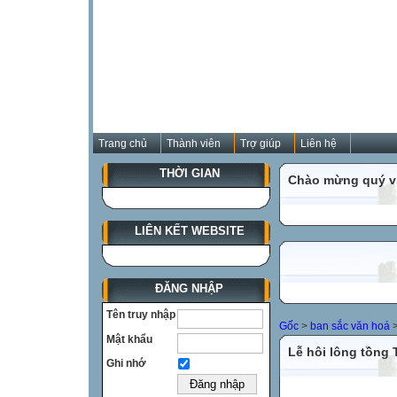
Trang chủ
Thành viên
Trợ giúp
Liên hệ
THỜI GIAN
Chào mừng quý vị
LIÊN KẾT WEBSITE
ĐĂNG NHẬP
Tên truy nhập
Gốc
>
ban sắc văn hoá
Mật khẩu
Lễ hôi lông tồng 
Ghi nhớ