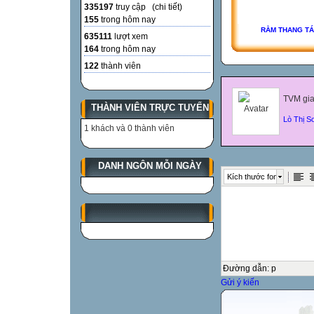
335197
truy cập (
chi tiết
)
155
trong hôm nay
RẰM THANG TA
635111
lượt xem
164
trong hôm nay
122
thành viên
TVM gia
THÀNH VIÊN TRỰC TUYẾN
Lò Thị S
1 khách và 0 thành viên
DANH NGÔN MỖI NGÀY
Kích thước font
Đường dẫn
:
p
Gửi ý kiến