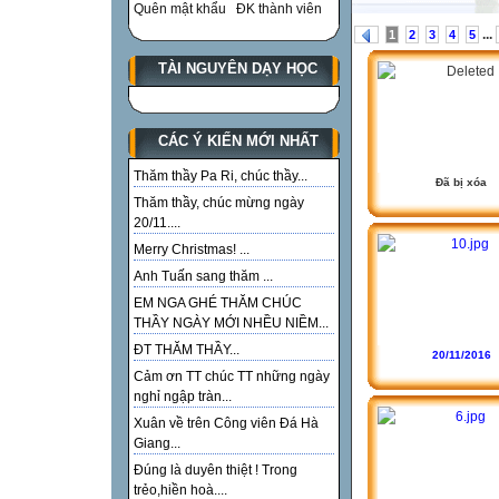
Quên mật khẩu
ĐK thành viên
...
1
2
3
4
5
TÀI NGUYÊN DẠY HỌC
CÁC Ý KIẾN MỚI NHẤT
Thăm thầy Pa Ri, chúc thầy...
Đã bị xóa
Thăm thầy, chúc mừng ngày
20/11....
Merry Christmas! ...
Anh Tuấn sang thăm ...
EM NGA GHÉ THĂM CHÚC
THẦY NGÀY MỚI NHỀU NIỀM...
ĐT THĂM THẦY...
20/11/2016
Cảm ơn TT chúc TT những ngày
nghỉ ngập tràn...
Xuân về trên Công viên Đá Hà
Giang...
Đúng là duyên thiệt ! Trong
trẻo,hiền hoà....