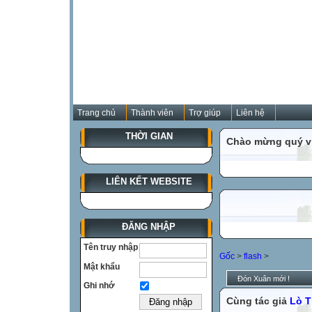
Trang chủ
Thành viên
Trợ giúp
Liên hệ
THỜI GIAN
Chào mừng quý vị
LIÊN KẾT WEBSITE
ĐĂNG NHẬP
Tên truy nhập
Gốc
>
flash
>
Mật khẩu
Đón Xuân mới !
Ghi nhớ
Cùng tác giả
Lò T