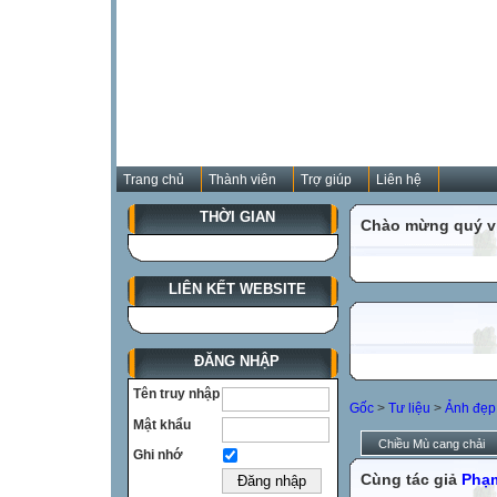
Trang chủ
Thành viên
Trợ giúp
Liên hệ
THỜI GIAN
Chào mừng quý vị
LIÊN KẾT WEBSITE
ĐĂNG NHẬP
Tên truy nhập
Gốc
>
Tư liệu
>
Ảnh đẹp 
Mật khẩu
Chiều Mù cang chải
Ghi nhớ
Cùng tác giả
Phạm