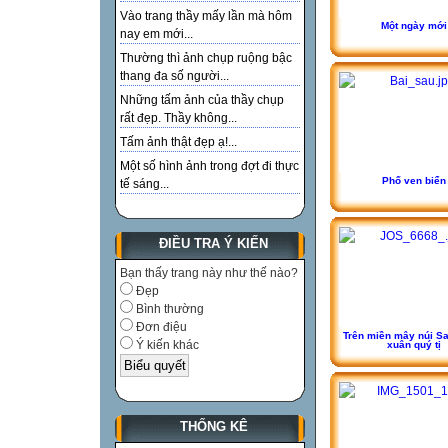
Vào trang thầy mấy lần mà hôm
Một ngày mới
nay em mới...
Thường thì ảnh chụp ruộng bậc
thang đa số người...
Những tấm ảnh của thầy chụp
rất đẹp. Thầy không...
Tấm ảnh thật đẹp ạ!...
Một số hình ảnh trong đợt đi thực
Phố ven biển
tế sáng...
ĐIỀU TRA Ý KIẾN
Bạn thấy trang này như thế nào?
Đẹp
Bình thường
Đơn điệu
Trên miền mây núi S
Ý kiến khác
xuân quý tị
THỐNG KÊ