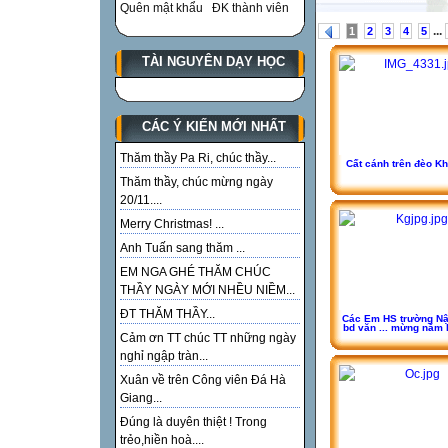
Quên mật khẩu
ĐK thành viên
...
1
2
3
4
5
TÀI NGUYÊN DẠY HỌC
CÁC Ý KIẾN MỚI NHẤT
Thăm thầy Pa Ri, chúc thầy...
Cất cánh trên đèo K
Thăm thầy, chúc mừng ngày
20/11....
Merry Christmas! ...
Anh Tuấn sang thăm ...
EM NGA GHÉ THĂM CHÚC
THẦY NGÀY MỚI NHỀU NIỀM...
ĐT THĂM THẦY...
Các Em HS trường N
bd văn ... mừng năm
Cảm ơn TT chúc TT những ngày
nghỉ ngập tràn...
Xuân về trên Công viên Đá Hà
Giang...
Đúng là duyên thiệt ! Trong
trẻo,hiền hoà....