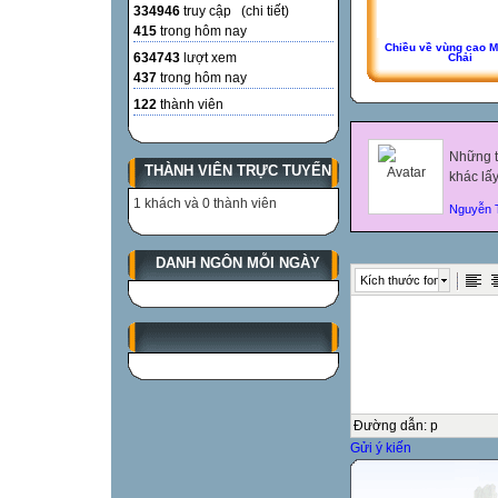
334946
truy cập (
chi tiết
)
415
trong hôm nay
Chiều về vùng cao 
634743
lượt xem
Chải
437
trong hôm nay
122
thành viên
Những tấ
THÀNH VIÊN TRỰC TUYẾN
khác lấ
1 khách và 0 thành viên
Nguyễn 
DANH NGÔN MỖI NGÀY
Kích thước font
Đường dẫn
:
p
Gửi ý kiến