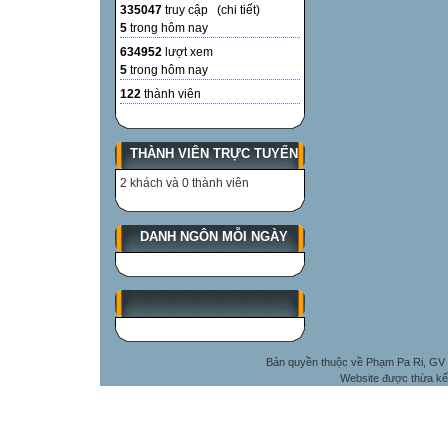
335047
truy cập (
chi tiết
)
5
trong hôm nay
634952
lượt xem
5
trong hôm nay
122
thành viên
THÀNH VIÊN TRỰC TUYẾN
2 khách và 0 thành viên
DANH NGÔN MỖI NGÀY
Bản quyền thuộc về Phạm Pa Ri, GV 
Website được thừa kế