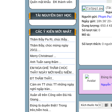
Quên mật khẩu
ĐK thành viên
(
Tài
Ngu
TÀI NGUYÊN DẠY HỌC
Người gửi:
Phạm Pa 
Ngày gửi:
18h:36' 20
Dung lượng:
650.4 K
Số lượt tải:
0
CÁC Ý KIẾN MỚI NHẤT
Mô tả:
Thăm thầy Pa Ri, chúc thầy...
Số lượt thích:
0 ngườ
Thăm thầy, chúc mừng ngày
20/11....
Merry Christmas! ...
Anh Tuấn sang thăm ...
EM NGA GHÉ THĂM CHÚC
THẦY NGÀY MỚI NHỀU NIỀM...
Đúng là 
ĐT THĂM THẦY...
Cảm ơn TT chúc TT những ngày
Nguyễn 
nghỉ ngập tràn...
Xuân về trên Công viên Đá Hà
Giang...
Kích thước font
Đúng là duyên thiệt ! Trong
trẻo,hiền hoà....