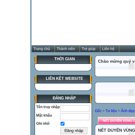
Trang chủ
Thành viên
Trợ giúp
Liên hệ
THỜI GIAN
Chào mừng quý vị
LIÊN KẾT WEBSITE
ĐĂNG NHẬP
Tên truy nhập
Gốc
>
Tư liệu
>
Ảnh đẹp 
Mật khẩu
NÉT DUYÊN VÙNG 
Ghi nhớ
NÉT DUYÊN VÙN