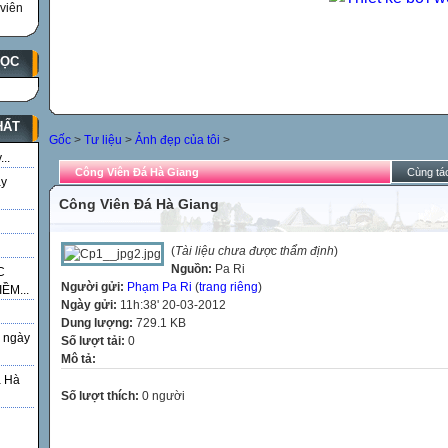
viên
HỌC
HẤT
Gốc
>
Tư liệu
>
Ảnh đẹp của tôi
>
..
Công Viên Đá Hà Giang
Cùng tác
ày
Công Viên Đá Hà Giang
(
Tài liệu chưa được thẩm định
)
Nguồn:
Pa Ri
C
Người gửi:
Phạm Pa Ri
(
trang riêng
)
ỀM...
Ngày gửi:
11h:38' 20-03-2012
Dung lượng:
729.1 KB
 ngày
Số lượt tải:
0
Mô tả:
á Hà
Số lượt thích:
0 người
g