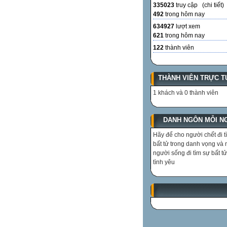
335023
truy cập (
chi tiết
)
492
trong hôm nay
634927
lượt xem
621
trong hôm nay
122
thành viên
THÀNH VIÊN TRỰC T
1 khách và 0 thành viên
DANH NGÔN MỖI N
Hãy để cho người chết đi t
bất tử trong danh vọng và
người sống đi tìm sự bất tử
tình yêu