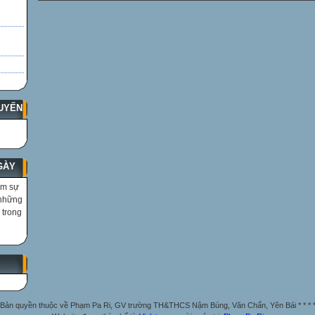
UYẾN
GÀY
ìm sự
 những
 trong
Bản quyền thuộc về Phạm Pa Ri, GV trường TH&THCS Nậm Búng, Văn Chấn, Yên Bái * * * 