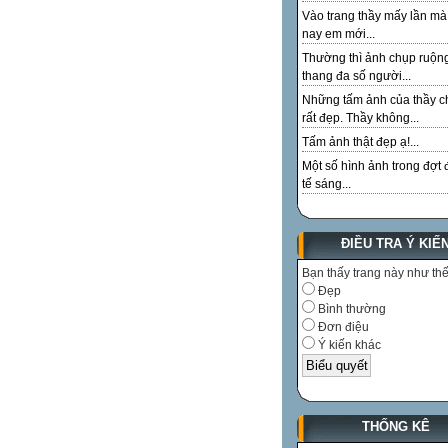
Vào trang thầy mấy lần m
nay em mới...
Thường thì ảnh chụp ruộn
thang đa số người...
Những tấm ảnh của thầy c
rất đẹp. Thầy không...
Tấm ảnh thật đẹp ạ!...
Một số hình ảnh trong đợt 
tế sáng...
ĐIỀU TRA Ý KIẾ
Bạn thấy trang này như th
Đẹp
Bình thường
Đơn điệu
Ý kiến khác
THỐNG KÊ