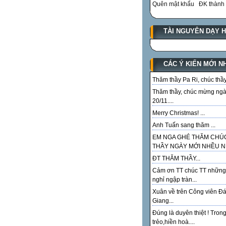
Quên mật khẩu
ĐK thành 
TÀI NGUYÊN DẠY 
CÁC Ý KIẾN MỚI N
Thăm thầy Pa Ri, chúc thầy.
Thăm thầy, chúc mừng ng
20/11....
Merry Christmas! ...
Anh Tuấn sang thăm ...
EM NGA GHÉ THĂM CHÚ
THẦY NGÀY MỚI NHỀU NI
ĐT THĂM THẦY...
Cảm ơn TT chúc TT những
nghỉ ngập tràn...
Xuân về trên Công viên Đ
Giang...
Đúng là duyên thiệt ! Tron
trẻo,hiền hoà....