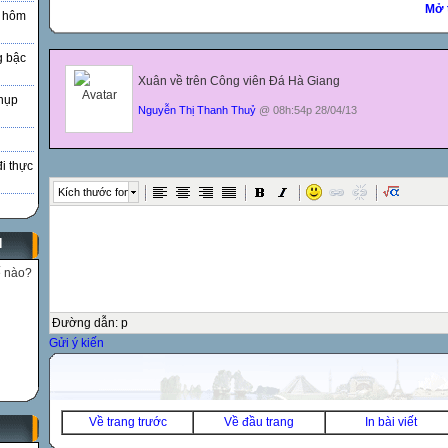
Mở 
à hôm
g bậc
Xuân về trên Công viên Đá Hà Giang
hụp
Nguyễn Thị Thanh Thuỷ
@ 08h:54p 28/04/13
đi thực
Kích thước font
N
ế nào?
Đường dẫn
:
p
Gửi ý kiến
Về trang trước
Về đầu trang
In bài viết