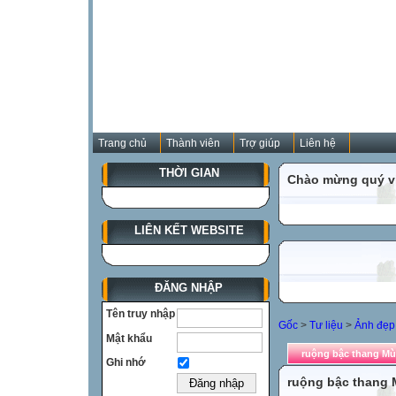
Trang chủ
Thành viên
Trợ giúp
Liên hệ
THỜI GIAN
Chào mừng quý vị
LIÊN KẾT WEBSITE
ĐĂNG NHẬP
Tên truy nhập
Gốc
>
Tư liệu
>
Ảnh đẹp 
Mật khẩu
ruộng bậc thang Mù
Ghi nhớ
ruộng bậc thang 