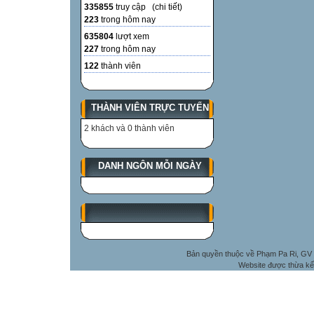
335855
truy cập (
chi tiết
)
223
trong hôm nay
635804
lượt xem
227
trong hôm nay
122
thành viên
THÀNH VIÊN TRỰC TUYẾN
2 khách và 0 thành viên
DANH NGÔN MỖI NGÀY
Bản quyền thuộc về Phạm Pa Ri, GV 
Website được thừa kế