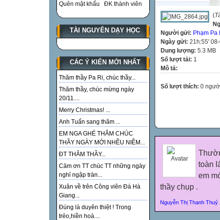
Quên mật khẩu
ĐK thành viên
(
T
Ng
TÀI NGUYÊN DẠY HỌC
Người gửi:
Phạm Pa 
Ngày gửi:
21h:55' 08
Dung lượng:
5.3 MB
Số lượt tải:
1
CÁC Ý KIẾN MỚI NHẤT
Mô tả:
Thăm thầy Pa Ri, chúc thầy...
Số lượt thích:
0 ngườ
Thăm thầy, chúc mừng ngày
20/11....
Merry Christmas! ...
Anh Tuấn sang thăm ...
EM NGA GHÉ THĂM CHÚC
THẦY NGÀY MỚI NHỀU NIỀM...
Thườn
ĐT THĂM THẦY...
toàn 
Cảm ơn TT chúc TT những ngày
em mớ
nghỉ ngập tràn...
thầy chụp .
Xuân về trên Công viên Đá Hà
Giang...
Nguyễn Thị Thanh Thuỷ
Đúng là duyên thiệt ! Trong
trẻo,hiền hoà....