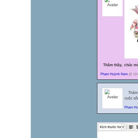
Thăm thầy, chúc mừn
Phạm Huỳnh Nam
@ 11h:
Thăm th
cuộc số
Phạm H
Kích thước font