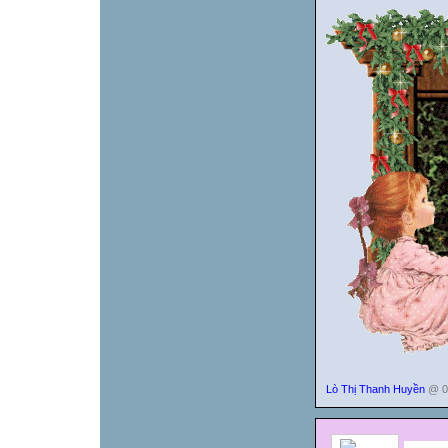
Lò Thị Thanh Huyền
@ 00