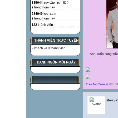
335044
truy cập (
chi tiết
)
2
trong hôm nay
634949
lượt xem
2
trong hôm nay
122
thành viên
THÀNH VIÊN TRỰC TUYẾN
2 khách và 0 thành viên
Anh Tuấn sang thăm 
DANH NGÔN MỖI NGÀY
Trần Anh Tuấn
@ 07h:34
Merry 