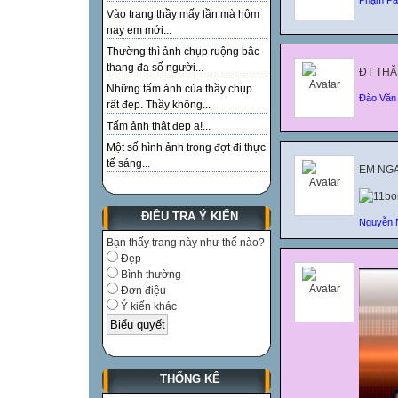
Vào trang thầy mấy lần mà hôm
nay em mới...
Thường thì ảnh chụp ruộng bậc
thang đa số người...
ĐT THĂ
Những tấm ảnh của thầy chụp
Đào Văn 
rất đẹp. Thầy không...
Tấm ảnh thật đẹp ạ!...
Một số hình ảnh trong đợt đi thực
tế sáng...
EM NGA
ĐIỀU TRA Ý KIẾN
Nguyễn 
Bạn thấy trang này như thế nào?
Đẹp
Bình thường
Đơn điệu
Ý kiến khác
THỐNG KÊ