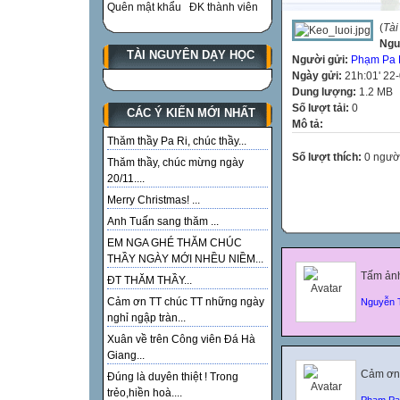
Quên mật khẩu
ĐK thành viên
(
Tài
Ngu
TÀI NGUYÊN DẠY HỌC
Người gửi:
Phạm Pa 
Ngày gửi:
21h:01' 22
Dung lượng:
1.2 MB
Số lượt tải:
0
CÁC Ý KIẾN MỚI NHẤT
Mô tả:
Thăm thầy Pa Ri, chúc thầy...
Số lượt thích:
0 ngườ
Thăm thầy, chúc mừng ngày
20/11....
Merry Christmas! ...
Anh Tuấn sang thăm ...
EM NGA GHÉ THĂM CHÚC
THẦY NGÀY MỚI NHỀU NIỀM...
Tấm ảnh
ĐT THĂM THẦY...
Cảm ơn TT chúc TT những ngày
Nguyễn 
nghỉ ngập tràn...
Xuân về trên Công viên Đá Hà
Giang...
Cảm ơn 
Đúng là duyên thiệt ! Trong
trẻo,hiền hoà....
Phạm Pa