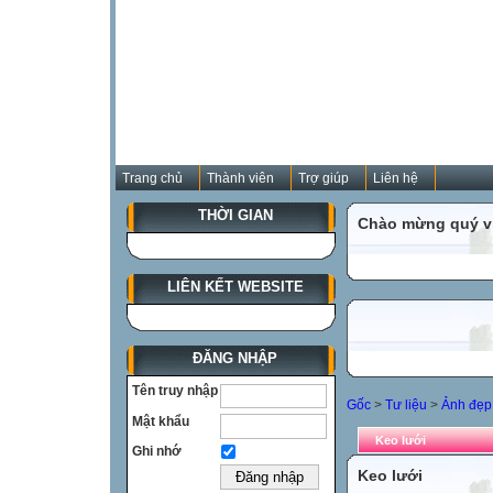
Trang chủ
Thành viên
Trợ giúp
Liên hệ
THỜI GIAN
Chào mừng quý vị
LIÊN KẾT WEBSITE
ĐĂNG NHẬP
Tên truy nhập
Gốc
>
Tư liệu
>
Ảnh đẹp 
Mật khẩu
Keo lưới
Ghi nhớ
Keo lưới