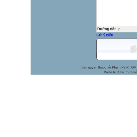
Đường dẫn
:
p
Gửi ý kiến
Bản quyền thuộc về Phạm Pa Ri, GV 
Website được thừa kế