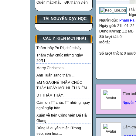
Quên mật khẩu
ĐK thành viên
(
Tài
Ngu
TÀI NGUYÊN DẠY HỌC
Người gửi:
Phạm Pa 
Ngày gửi:
21h:01' 22
Dung lượng:
1.2 MB
Số lượt tải:
0
CÁC Ý KIẾN MỚI NHẤT
Mô tả:
Thăm thầy Pa Ri, chúc thầy...
Số lượt thích:
0 ngườ
Thăm thầy, chúc mừng ngày
20/11....
Merry Christmas! ...
Anh Tuấn sang thăm ...
EM NGA GHÉ THĂM CHÚC
THẦY NGÀY MỚI NHỀU NIỀM...
Tấm ảnh
ĐT THĂM THẦY...
Cảm ơn TT chúc TT những ngày
Nguyễn 
nghỉ ngập tràn...
Xuân về trên Công viên Đá Hà
Giang...
Cảm ơn 
Đúng là duyên thiệt ! Trong
trẻo,hiền hoà....
Phạm Pa