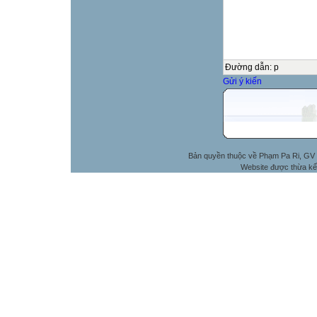
Đường dẫn
:
p
Gửi ý kiến
Bản quyền thuộc về Phạm Pa Ri, GV 
Website được thừa kế