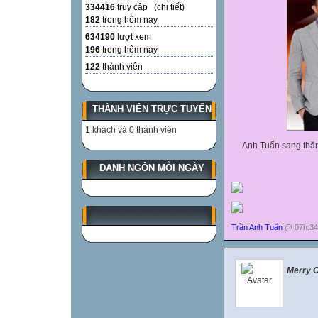
334416
truy cập (
chi tiết
)
182
trong hôm nay
634190
lượt xem
196
trong hôm nay
122
thành viên
THÀNH VIÊN TRỰC TUYẾN
1 khách và 0 thành viên
Anh Tuấn sang thăm 
DANH NGÔN MỖI NGÀY
Trần Anh Tuấn
@ 07h:34
Merry 