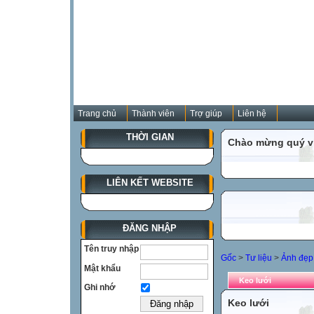
Trang chủ
Thành viên
Trợ giúp
Liên hệ
THỜI GIAN
Chào mừng quý vị
LIÊN KẾT WEBSITE
ĐĂNG NHẬP
Tên truy nhập
Gốc
>
Tư liệu
>
Ảnh đẹp 
Mật khẩu
Keo lưới
Ghi nhớ
Keo lưới