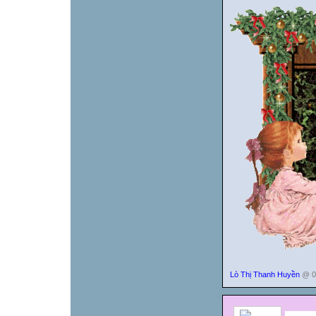
Lò Thị Thanh Huyền
@ 00