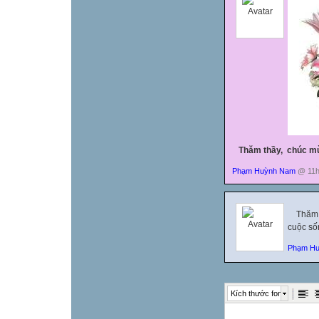
Thăm thầy, chúc mừn
Phạm Huỳnh Nam
@ 11h:
Thăm th
cuộc số
Phạm H
Kích thước font