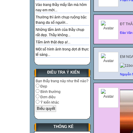
Vào trang thầy mấy lần mà hôm
nay em mới...
Thường thì ảnh chụp ruộng bậc
thang đa số người...
ĐT THĂ
Những tấm ảnh của thầy chụp
Đào Văn 
rất đẹp. Thầy không...
Tấm ảnh thật đẹp ạ!...
Một số hình ảnh trong đợt đi thực
tế sáng...
EM NGA
ĐIỀU TRA Ý KIẾN
Nguyễn 
Bạn thấy trang này như thế nào?
Đẹp
Bình thường
Đơn điệu
Ý kiến khác
THỐNG KÊ