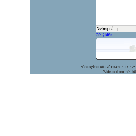
Đường dẫn
:
p
Gửi ý kiến
Bản quyền thuộc về Phạm Pa Ri, GV 
Website được thừa kế