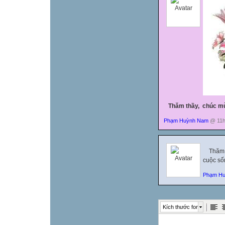
Thăm thầy, chúc mừn
Phạm Huỳnh Nam
@ 11h:
Thăm th
cuộc số
Phạm H
Kích thước font