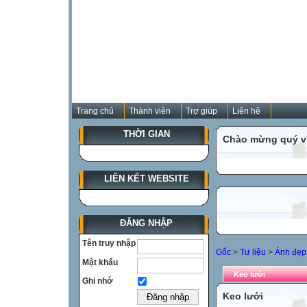
Trang chủ
Thành viên
Trợ giúp
Liên hệ
THỜI GIAN
Chào mừng quý vị
LIÊN KẾT WEBSITE
ĐĂNG NHẬP
Tên truy nhập
Gốc
>
Tư liệu
>
Ảnh đẹp 
Mật khẩu
Keo lưới
Ghi nhớ
Keo lưới