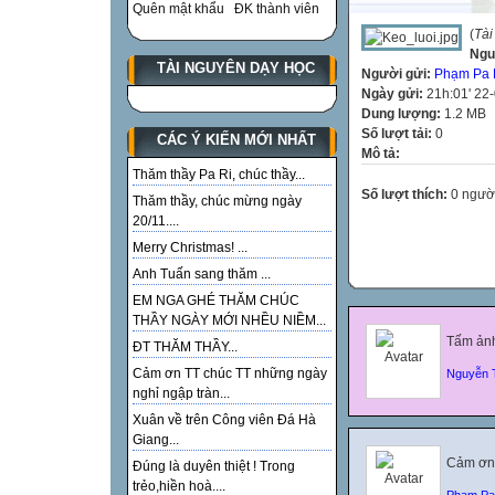
Quên mật khẩu
ĐK thành viên
(
Tài
Ngu
TÀI NGUYÊN DẠY HỌC
Người gửi:
Phạm Pa 
Ngày gửi:
21h:01' 22
Dung lượng:
1.2 MB
Số lượt tải:
0
CÁC Ý KIẾN MỚI NHẤT
Mô tả:
Thăm thầy Pa Ri, chúc thầy...
Số lượt thích:
0 ngườ
Thăm thầy, chúc mừng ngày
20/11....
Merry Christmas! ...
Anh Tuấn sang thăm ...
EM NGA GHÉ THĂM CHÚC
THẦY NGÀY MỚI NHỀU NIỀM...
Tấm ảnh
ĐT THĂM THẦY...
Cảm ơn TT chúc TT những ngày
Nguyễn 
nghỉ ngập tràn...
Xuân về trên Công viên Đá Hà
Giang...
Cảm ơn 
Đúng là duyên thiệt ! Trong
trẻo,hiền hoà....
Phạm Pa