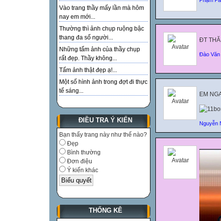
Vào trang thầy mấy lần mà hôm
nay em mới...
Thường thì ảnh chụp ruộng bậc
thang đa số người...
ĐT THĂ
Những tấm ảnh của thầy chụp
Đào Văn 
rất đẹp. Thầy không...
Tấm ảnh thật đẹp ạ!...
Một số hình ảnh trong đợt đi thực
tế sáng...
EM NGA
ĐIỀU TRA Ý KIẾN
Nguyễn 
Bạn thấy trang này như thế nào?
Đẹp
Bình thường
Đơn điệu
Ý kiến khác
THỐNG KÊ