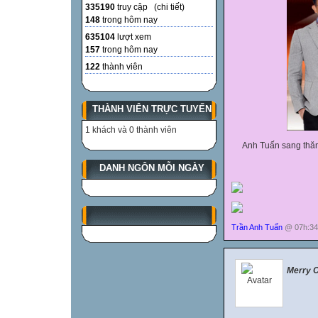
335190
truy cập (
chi tiết
)
148
trong hôm nay
635104
lượt xem
157
trong hôm nay
122
thành viên
THÀNH VIÊN TRỰC TUYẾN
1 khách và 0 thành viên
Anh Tuấn sang thăm 
DANH NGÔN MỖI NGÀY
Trần Anh Tuấn
@ 07h:34
Merry 