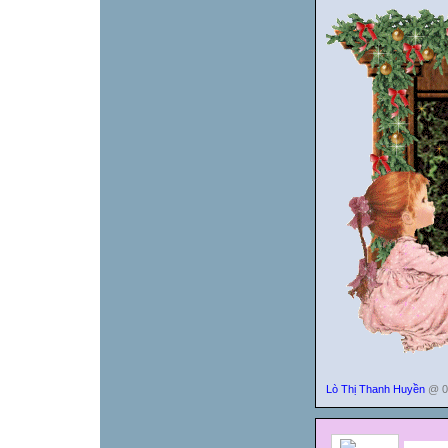
Lò Thị Thanh Huyền
@ 00