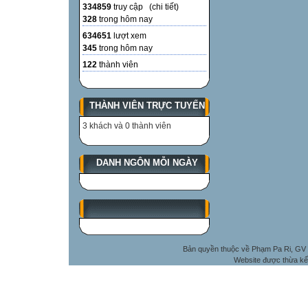
334859
truy cập (
chi tiết
)
328
trong hôm nay
634651
lượt xem
345
trong hôm nay
122
thành viên
THÀNH VIÊN TRỰC TUYẾN
3 khách và 0 thành viên
DANH NGÔN MỖI NGÀY
Bản quyền thuộc về Phạm Pa Ri, GV 
Website được thừa kế