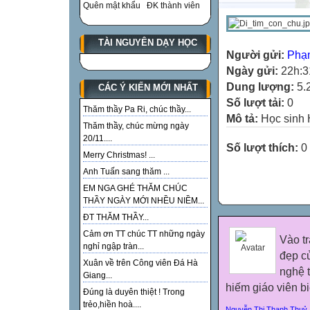
Quên mật khẩu
ĐK thành viên
TÀI NGUYÊN DẠY HỌC
Người gửi:
Phạ
Ngày gửi:
22h:3
Dung lượng:
5.
CÁC Ý KIẾN MỚI NHẤT
Số lượt tải:
0
Thăm thầy Pa Ri, chúc thầy...
Mô tả:
Học sinh
Thăm thầy, chúc mừng ngày
20/11....
Số lượt thích:
0
Merry Christmas! ...
Anh Tuấn sang thăm ...
EM NGA GHÉ THĂM CHÚC
THẦY NGÀY MỚI NHỀU NIỀM...
ĐT THĂM THẦY...
Cảm ơn TT chúc TT những ngày
Vào t
nghỉ ngập tràn...
đẹp củ
Xuân về trên Công viên Đá Hà
nghệ t
Giang...
hiếm giáo viên b
Đúng là duyên thiệt ! Trong
trẻo,hiền hoà....
Nguyễn Thị Thanh Thuỷ