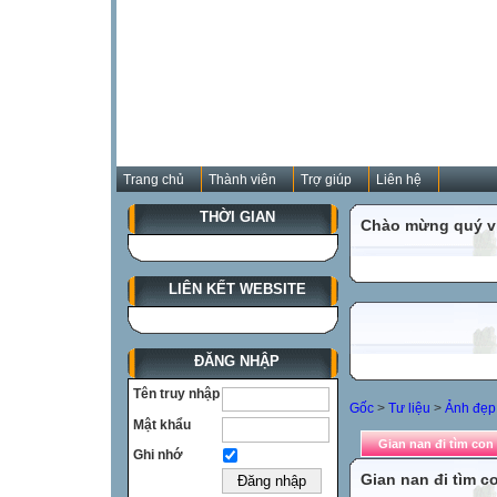
Trang chủ
Thành viên
Trợ giúp
Liên hệ
THỜI GIAN
Chào mừng quý vị
LIÊN KẾT WEBSITE
ĐĂNG NHẬP
Tên truy nhập
Gốc
>
Tư liệu
>
Ảnh đẹp 
Mật khẩu
Gian nan đi tìm con
Ghi nhớ
Gian nan đi tìm c