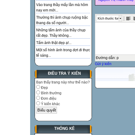
Vào trang thầy mấy lần mà hôm
nay em mới...
Thường thì ảnh chụp ruộng bậc
Kích thước font
thang đa số người...
Những tấm ảnh của thầy chụp
rất đẹp. Thầy không...
Tấm ảnh thật đẹp ạ!...
Một số hình ảnh trong đợt đi thực
tế sáng...
Đường dẫn
:
p
Gửi ý kiến
ĐIỀU TRA Ý KIẾN
Bạn thấy trang này như thế nào?
Đẹp
Bình thường
Đơn điệu
Ý kiến khác
THỐNG KÊ