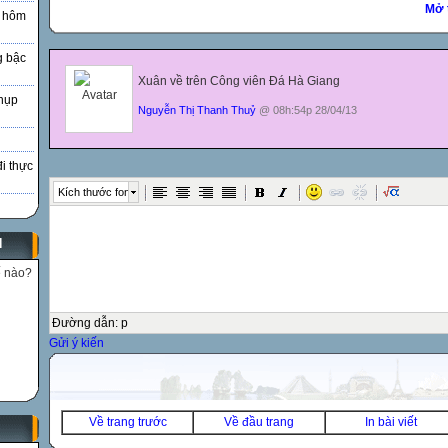
Mở 
à hôm
g bậc
Xuân về trên Công viên Đá Hà Giang
hụp
Nguyễn Thị Thanh Thuỷ
@ 08h:54p 28/04/13
đi thực
Kích thước font
N
ế nào?
Đường dẫn
:
p
Gửi ý kiến
Về trang trước
Về đầu trang
In bài viết