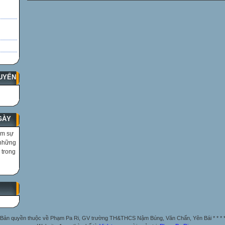
UYẾN
GÀY
ìm sự
 những
 trong
Bản quyền thuộc về Phạm Pa Ri, GV trường TH&THCS Nậm Búng, Văn Chấn, Yên Bái * * * 