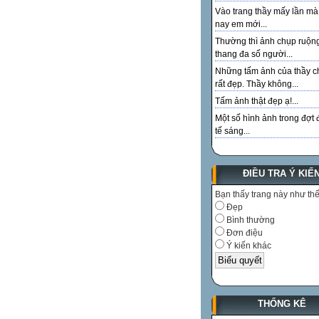
Vào trang thầy mấy lần m
nay em mới...
Thường thì ảnh chụp ruộn
thang đa số người...
Những tấm ảnh của thầy c
rất đẹp. Thầy không...
Tấm ảnh thật đẹp ạ!...
Một số hình ảnh trong đợt 
tế sáng...
ĐIỀU TRA Ý KIẾ
Bạn thấy trang này như th
Đẹp
Bình thường
Đơn điệu
Ý kiến khác
THỐNG KÊ