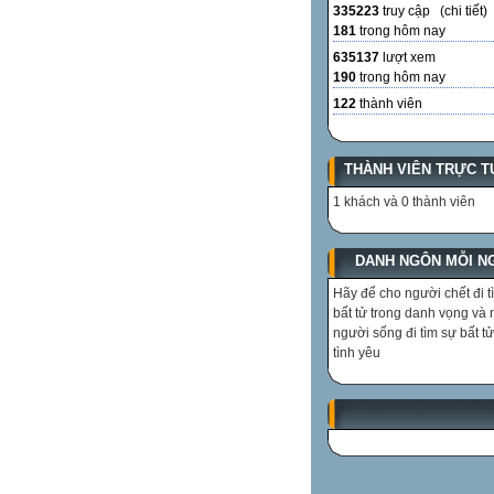
335223
truy cập (
chi tiết
)
181
trong hôm nay
635137
lượt xem
190
trong hôm nay
122
thành viên
THÀNH VIÊN TRỰC T
1 khách và 0 thành viên
DANH NGÔN MỖI N
Hãy để cho người chết đi t
bất tử trong danh vọng và
người sống đi tìm sự bất tử
tình yêu