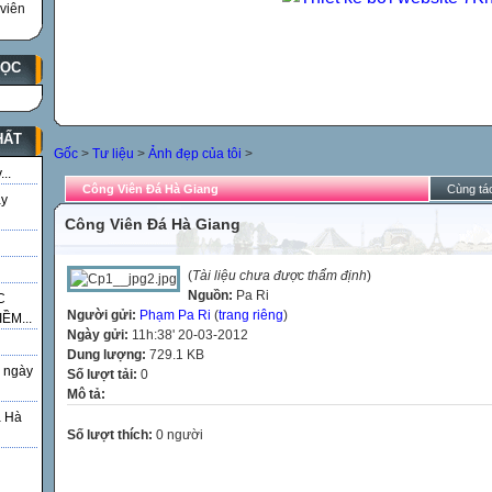
viên
HỌC
HẤT
Gốc
>
Tư liệu
>
Ảnh đẹp của tôi
>
..
Công Viên Đá Hà Giang
Cùng tác
ày
Công Viên Đá Hà Giang
(
Tài liệu chưa được thẩm định
)
Nguồn:
Pa Ri
C
Người gửi:
Phạm Pa Ri
(
trang riêng
)
ỀM...
Ngày gửi:
11h:38' 20-03-2012
Dung lượng:
729.1 KB
 ngày
Số lượt tải:
0
Mô tả:
á Hà
Số lượt thích:
0 người
g