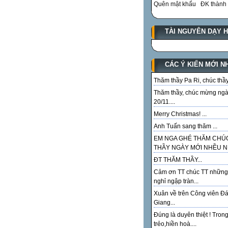
Quên mật khẩu
ĐK thành 
TÀI NGUYÊN DẠY 
CÁC Ý KIẾN MỚI N
Thăm thầy Pa Ri, chúc thầy.
Thăm thầy, chúc mừng ng
20/11....
Merry Christmas! ...
Anh Tuấn sang thăm ...
EM NGA GHÉ THĂM CHÚ
THẦY NGÀY MỚI NHỀU NI
ĐT THĂM THẦY...
Cảm ơn TT chúc TT những
nghỉ ngập tràn...
Xuân về trên Công viên Đ
Giang...
Đúng là duyên thiệt ! Tron
trẻo,hiền hoà....