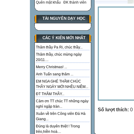
Quên mật khẩu
ĐK thành viên
TÀI NGUYÊN DẠY HỌC
CÁC Ý KIẾN MỚI NHẤT
Thăm thầy Pa Ri, chúc thầy...
Thăm thầy, chúc mừng ngày
20/11....
Merry Christmas! ...
Anh Tuấn sang thăm ...
EM NGA GHÉ THĂM CHÚC
THẦY NGÀY MỚI NHỀU NIỀM...
ĐT THĂM THẦY...
Cảm ơn TT chúc TT những ngày
nghỉ ngập tràn...
Số lượt thích:
0
Xuân về trên Công viên Đá Hà
Giang...
Đúng là duyên thiệt ! Trong
trẻo,hiền hoà....