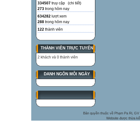
334507
truy cập (
chi tiết
)
273
trong hôm nay
634282
lượt xem
288
trong hôm nay
122
thành viên
THÀNH VIÊN TRỰC TUYẾN
2 khách và 0 thành viên
DANH NGÔN MỖI NGÀY
Bản quyền thuộc về Phạm Pa Ri, GV 
Website được thừa kế