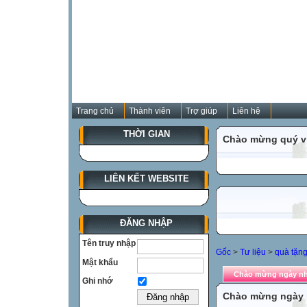
Trang chủ
Thành viên
Trợ giúp
Liên hệ
THỜI GIAN
Chào mừng quý vị
LIÊN KẾT WEBSITE
ĐĂNG NHẬP
Tên truy nhập
Gốc
>
Tư liệu
>
quà tặng
Mật khẩu
Chào mừng ngày nhà
Ghi nhớ
Chào mừng ngày n