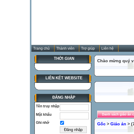
Trang chủ
Thành viên
Trợ giúp
Liên hệ
THỜI GIAN
Chào mừng quý vị
LIÊN KẾT WEBSITE
ĐĂNG NHẬP
Tên truy nhập
Mật khẩu
Danh sách giáo án c
Ghi nhớ
Gốc
>
Giáo án
> (