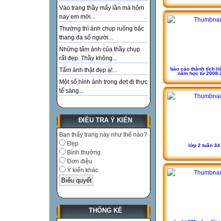
Vào trang thầy mấy lần mà hôm
nay em mới...
Thường thì ảnh chụp ruộng bậc
thang đa số người...
Những tấm ảnh của thầy chụp
rất đẹp. Thầy không...
báo cáo thành tích li
Tấm ảnh thật đẹp ạ!...
năm học từ 2008-
Một số hình ảnh trong đợt đi thực
tế sáng...
ĐIỀU TRA Ý KIẾN
Bạn thấy trang này như thế nào?
Đẹp
lớp 2 tuần 34
Bình thường
Đơn điệu
Ý kiến khác
THỐNG KÊ