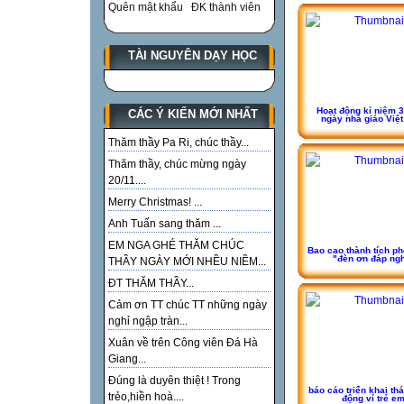
Quên mật khẩu
ĐK thành viên
TÀI NGUYÊN DẠY HỌC
Hoạt động kỉ niệm 
CÁC Ý KIẾN MỚI NHẤT
ngày nhà giáo Việ
Thăm thầy Pa Ri, chúc thầy...
Thăm thầy, chúc mừng ngày
20/11....
Merry Christmas! ...
Anh Tuấn sang thăm ...
EM NGA GHÉ THĂM CHÚC
Bao cao thành tích ph
"đèn ơn đáp ng
THẦY NGÀY MỚI NHỀU NIỀM...
ĐT THĂM THẦY...
Cảm ơn TT chúc TT những ngày
nghỉ ngập tràn...
Xuân về trên Công viên Đá Hà
Giang...
Đúng là duyên thiệt ! Trong
báo cáo triển khai th
trẻo,hiền hoà....
động ví trẻ e