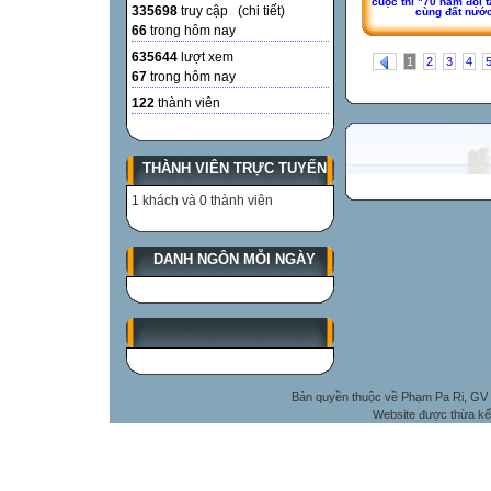
cuộc thi "70 năm đội t
335698
truy cập (
chi tiết
)
cùng đất nướ
66
trong hôm nay
635644
lượt xem
1
2
3
4
67
trong hôm nay
122
thành viên
THÀNH VIÊN TRỰC TUYẾN
1 khách và 0 thành viên
DANH NGÔN MỖI NGÀY
Bản quyền thuộc về Phạm Pa Ri, GV 
Website được thừa kế