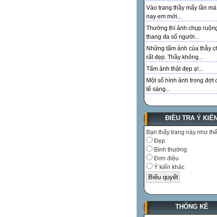
Vào trang thầy mấy lần m
nay em mới...
Thường thì ảnh chụp ruộn
thang đa số người...
Những tấm ảnh của thầy c
rất đẹp. Thầy không...
Tấm ảnh thật đẹp ạ!...
Một số hình ảnh trong đợt 
tế sáng...
ĐIỀU TRA Ý KIẾ
Bạn thấy trang này như th
Đẹp
Bình thường
Đơn điệu
Ý kiến khác
THỐNG KÊ