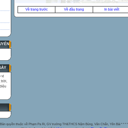
Về trang trước
Về đầu trang
In bài viết
UYẾN
GÀY
 vị
trời,
diệu
Bản quyền thuộc về Phạm Pa Ri, GV trường TH&THCS Nậm Búng, Văn Chấn, Yên Bái * * * 