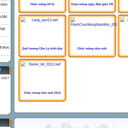
Chúc mừng 20-11
Chào mừng ngày Nhà giáo VN
à hôm
g bậc
hụp
đi thực
Quê hương Cẩm Ly trình bày
Chúc mừng năm mới
N
ế nào?
Chúc mưng năm mới 2012