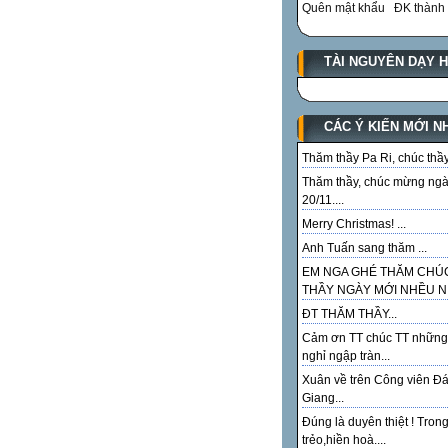
Quên mật khẩu
ĐK thành 
TÀI NGUYÊN DẠY 
CÁC Ý KIẾN MỚI N
Thăm thầy Pa Ri, chúc thầy.
Thăm thầy, chúc mừng ng
20/11....
Merry Christmas! ...
Anh Tuấn sang thăm ...
EM NGA GHÉ THĂM CHÚ
THẦY NGÀY MỚI NHỀU NI
ĐT THĂM THẦY...
Cảm ơn TT chúc TT những
nghỉ ngập tràn...
Xuân về trên Công viên Đ
Giang...
Đúng là duyên thiệt ! Tron
trẻo,hiền hoà....