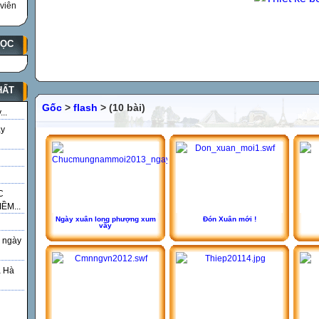
viên
HỌC
HẤT
Gốc
>
flash
> (10 bài)
..
ày
C
ỀM...
Ngày xuân long phượng xum
Đón Xuân mới !
vầy
 ngày
á Hà
g