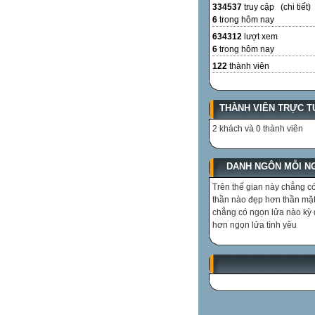
334537
truy cập (
chi tiết
)
6
trong hôm nay
634312
lượt xem
6
trong hôm nay
122
thành viên
THÀNH VIÊN TRỰC T
2 khách và 0 thành viên
DANH NGÔN MỖI N
Trên thế gian này chẳng có
thần nào đẹp hơn thần mặt 
chẳng có ngọn lửa nào kỳ 
hơn ngọn lửa tình yêu