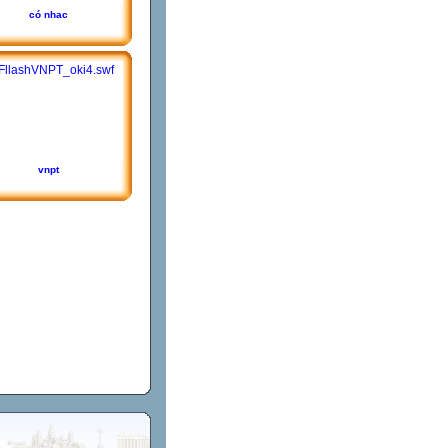
có nhac
vnpt