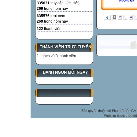
Nương Đá
335631
truy cập (
chi tiết
)
269
trong hôm nay
635576
lượt xem
1
2
3
4
269
trong hôm nay
122
thành viên
THÀNH VIÊN TRỰC TUYẾN
1 khách và 0 thành viên
DANH NGÔN MỖI NGÀY
Bản quyền thuộc về Phạm Pa Ri, GV 
Website được thừa kế