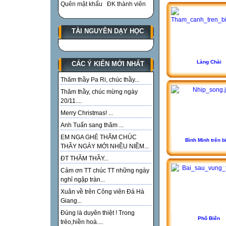
Quên mật khẩu
ĐK thành viên
TÀI NGUYÊN DẠY HỌC
Làng Chài
CÁC Ý KIẾN MỚI NHẤT
Thăm thầy Pa Ri, chúc thầy...
Thăm thầy, chúc mừng ngày
20/11....
Merry Christmas! ...
Anh Tuấn sang thăm ...
EM NGA GHÉ THĂM CHÚC
Bình Minh trên b
THẦY NGÀY MỚI NHỀU NIỀM...
ĐT THĂM THẦY...
Cảm ơn TT chúc TT những ngày
nghỉ ngập tràn...
Xuân về trên Công viên Đá Hà
Giang...
Đúng là duyên thiệt ! Trong
Phố Biển
trẻo,hiền hoà....