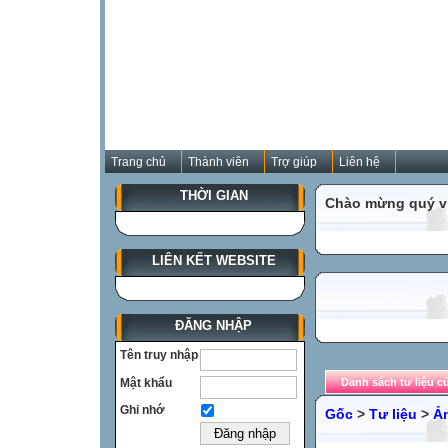
Trang chủ
Thành viên
Trợ giúp
Liên hệ
THỜI GIAN
Chào mừng quý vị
LIÊN KẾT WEBSITE
ĐĂNG NHẬP
Tên truy nhập
Mật khẩu
Danh sách tư liệu c
Ghi nhớ
Gốc
>
Tư liệu
>
Ả