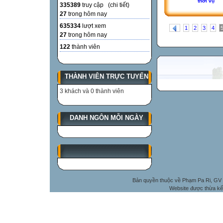
thời vụ
335389
truy cập (
chi tiết
)
27
trong hôm nay
635334
lượt xem
1
2
3
4
27
trong hôm nay
122
thành viên
THÀNH VIÊN TRỰC TUYẾN
3 khách và 0 thành viên
DANH NGÔN MỖI NGÀY
Bản quyền thuộc về Phạm Pa Ri, GV 
Website được thừa kế