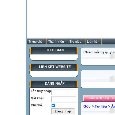
Trang chủ
Thành viên
Trợ giúp
Liên hệ
THỜI GIAN
Chào mừng quý vị
LIÊN KẾT WEBSITE
ĐĂNG NHẬP
Tên truy nhập
Mật khẩu
Danh sách tư liệu c
Ghi nhớ
Gốc
>
Tư liệu
>
Ả