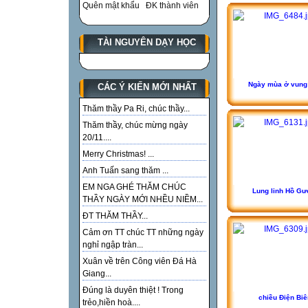
Quên mật khẩu
ĐK thành viên
TÀI NGUYÊN DẠY HỌC
Ngày mùa ở vung
CÁC Ý KIẾN MỚI NHẤT
Thăm thầy Pa Ri, chúc thầy...
Thăm thầy, chúc mừng ngày
20/11....
Merry Christmas! ...
Anh Tuấn sang thăm ...
EM NGA GHÉ THĂM CHÚC
Lung linh Hồ G
THẦY NGÀY MỚI NHỀU NIỀM...
ĐT THĂM THẦY...
Cảm ơn TT chúc TT những ngày
nghỉ ngập tràn...
Xuân về trên Công viên Đá Hà
Giang...
Đúng là duyên thiệt ! Trong
chiều Điện Biê
trẻo,hiền hoà....