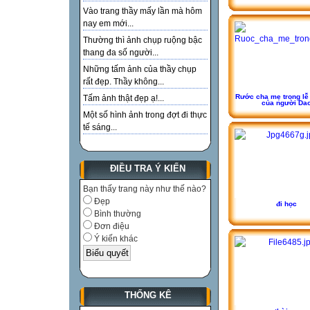
Vào trang thầy mấy lần mà hôm
nay em mới...
Thường thì ảnh chụp ruộng bậc
thang đa số người...
Những tấm ảnh của thầy chụp
rất đẹp. Thầy không...
Rước cha mẹ trong lễ
Tấm ảnh thật đẹp ạ!...
của người Da
Một số hình ảnh trong đợt đi thực
tế sáng...
ĐIỀU TRA Ý KIẾN
Bạn thấy trang này như thế nào?
Đẹp
đi học
Bình thường
Đơn điệu
Ý kiến khác
THỐNG KÊ